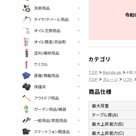
洗車用品
令和
タイヤ/ホイール用品
オイル交換用品
オイル関連/添加剤
塗料/補修用品
カテゴリ
ケミカル
>
>
TOP
Bendpak
4柱リ
運搬/積載用品
>
>
TOP
ガレージ
リフト
保護具
商品仕様
アウトドア用品
最大荷重
ガーデン用品/機器
テーブル厚(A)
一般用品/家庭用品
最大上昇能力(B)
スマートフォン関連品
最大上昇能力(C)