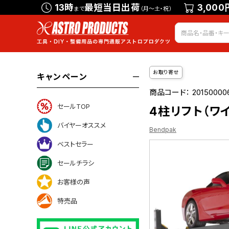
13時
最短当日出荷
3,000
まで
（月～土・祝）
お取り寄せ
キャンペーン
商品コード：
20150000
セールTOP
4柱リフト（ワイ
バイヤーオススメ
Bendpak
ベストセラー
セールチラシ
お客様の声
特売品