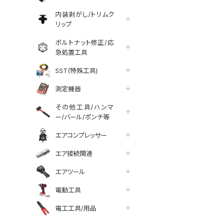
内装剥がし/トリムク
リップ
ボルトナット修正/応
急処置工具
SST(特殊工具)
トについて
測定機器
その他工具/ハンマ
ー/バール/ポンチ等
エアコンプレッサー
エア接続関連
エアツール
電動工具
電工工具/用品