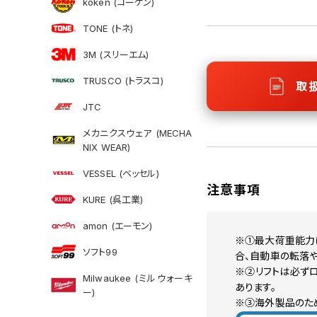
koken (コーケン)
TONE (トネ)
3M (スリーエム)
TRUSCO (トラスコ)
取
JTC
メカニクスウェア (MECHA
NIX WEAR)
VESSEL (ベッセル)
注意事項
KURE (呉工業)
amon (エーモン)
※①最大荷重能力は
ソフト99
合、自動車の転落や
※②リフトは必ず
Milwaukee (ミルウォーキ
あります。
ー)
※③海外製品のた