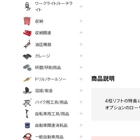
ワークライト/トーチラ
イト
収納
収納関連
油圧機器
tter
facebook
line
ガレージ
研磨/研削用品
商品説明
ドリル/ホールソー
溶接/板金
4柱リフトの特長
バイク用工具/用品
オプションのロー
自転車用工具/用品
自動車関連消耗品
一般自動車用品