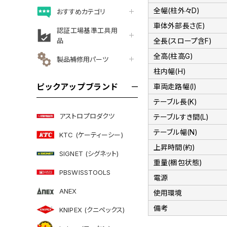
全幅(柱外々D)
おすすめカテゴリ
車体外部長さ(E)
認証工場基準工具用
品
全長(スロープ含F)
全高(柱高G)
製品補修用パーツ
柱内幅(H)
ピックアップブランド
車両走路幅(I)
テーブル長(K)
アストロプロダクツ
テーブルすき間(L)
テーブル幅(N)
KTC (ケーティーシー)
上昇時間(約)
SIGNET (シグネット)
重量(梱包状態)
PBSWISSTOOLS
電源
ANEX
使用環境
備考
KNIPEX (クニペックス)