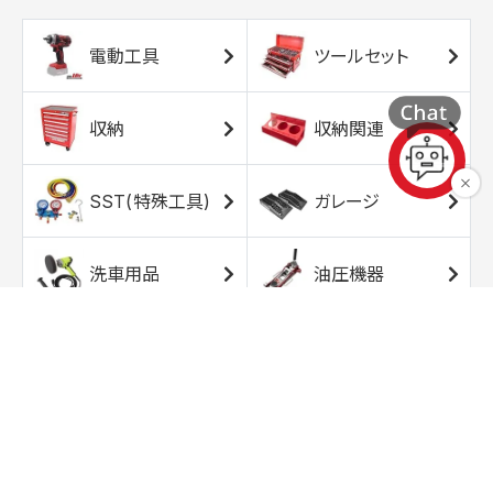
電動工具
ツールセット
収納
収納関連
SST(特殊工具)
ガレージ
洗車用品
油圧機器
エアコンプレッサ
エアツール
ー
トルクレンチ
ソケット
ラチェット/スピン
レンチ/スパナ