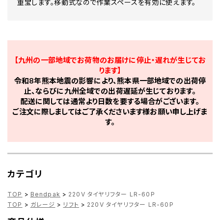
重宝します。移動式なので作業スペースを有効に使えます。
【九州の一部地域でお荷物のお届けに停止・遅れが生じてお
ります】
令和8年熊本地震の影響により、熊本県一部地域での出荷停
止、ならびに九州全域での出荷遅延が生じております。
配送に関しては通常より日数を要する場合がございます。
ご注文に際しましてはご了承くださいます様お願い申し上げま
す。
カテゴリ
TOP
>
Bendpak
>
220V タイヤリフター LR-60P
TOP
>
ガレージ
>
リフト
>
220V タイヤリフター LR-60P