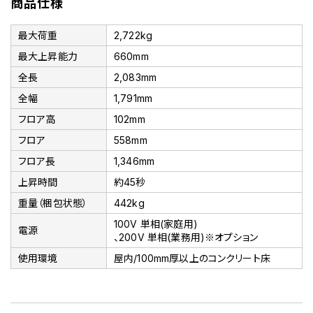
商品仕様
最大荷重
2,722kg
最大上昇能力
660mm
全長
2,083mm
全幅
1,791mm
フロア高
102mm
フロア
558mm
フロア長
1,346mm
上昇時間
約45秒
重量（梱包状態）
442kg
100V 単相(家庭用)
電源
、200V 単相(業務用)※オプション
使用環境
屋内/100mm厚以上のコンクリート床