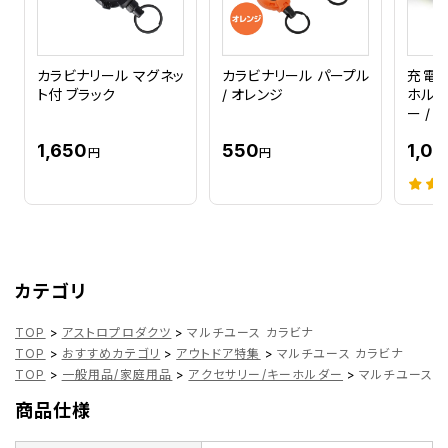
カラビナリール マグネッ
カラビナリール パープル
充電式
ト付 ブラック
/ オレンジ
ホルダ
ー / 
1,650
550
1,08
円
円
カテゴリ
TOP
>
アストロプロダクツ
>
マルチユース カラビナ
TOP
>
おすすめカテゴリ
>
アウトドア特集
>
マルチユース カラビナ
TOP
>
一般用品/家庭用品
>
アクセサリー/キーホルダー
>
マルチユース 
商品仕様