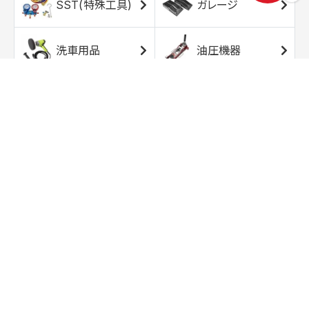
SST(特殊工具)
ガレージ
洗車用品
油圧機器
エアコンプレッサ
エアツール
ー
トルクレンチ
ソケット
ラチェット/スピン
レンチ/スパナ
ナー
バイク用工具/用
オイル交換用品
品
ワークライト/ト
研磨/研削用品
ーチライト