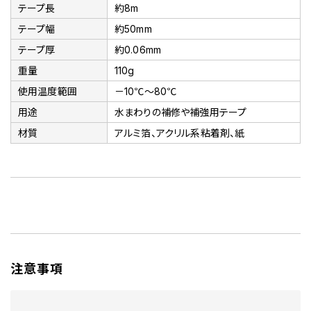
テープ長
約8m
テープ幅
約50mm
テープ厚
約0.06mm
重量
110g
使用温度範囲
－10℃～80℃
用途
水まわりの補修や補強用テープ
材質
アルミ箔、アクリル系粘着剤、紙
注意事項