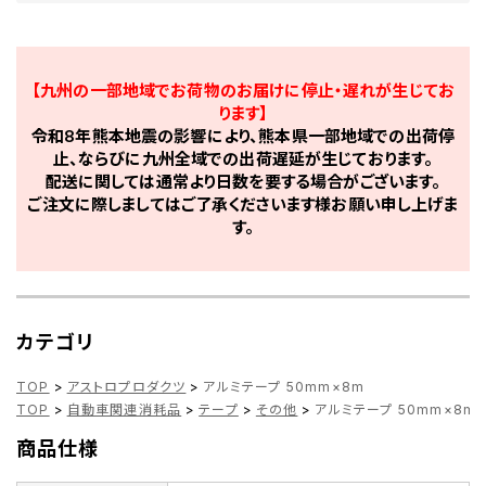
【九州の一部地域でお荷物のお届けに停止・遅れが生じてお
ります】
令和8年熊本地震の影響により、熊本県一部地域での出荷停
止、ならびに九州全域での出荷遅延が生じております。
配送に関しては通常より日数を要する場合がございます。
ご注文に際しましてはご了承くださいます様お願い申し上げま
す。
カテゴリ
TOP
>
アストロプロダクツ
>
アルミテープ 50mm×8m
TOP
>
自動車関連消耗品
>
テープ
>
その他
>
アルミテープ 50mm×8m
商品仕様