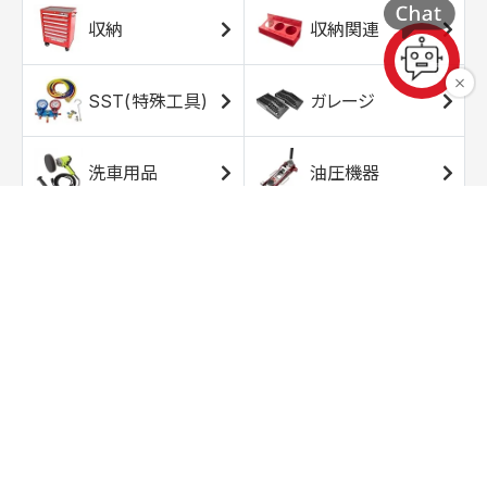
収納
収納関連
SST(特殊工具)
ガレージ
洗車用品
油圧機器
エアコンプレッサ
エアツール
ー
トルクレンチ
ソケット
ラチェット/スピン
レンチ/スパナ
ナー
バイク用工具/用
オイル交換用品
品