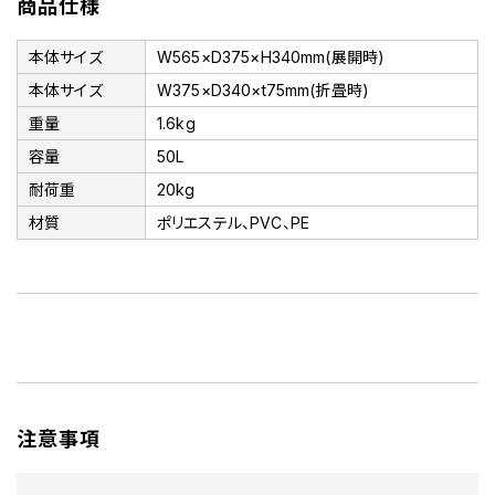
商品仕様
本体サイズ
W565×D375×H340mm(展開時)
本体サイズ
W375×D340×t75mm(折畳時)
重量
1.6kg
容量
50L
耐荷重
20kg
材質
ポリエステル、PVC、PE
注意事項