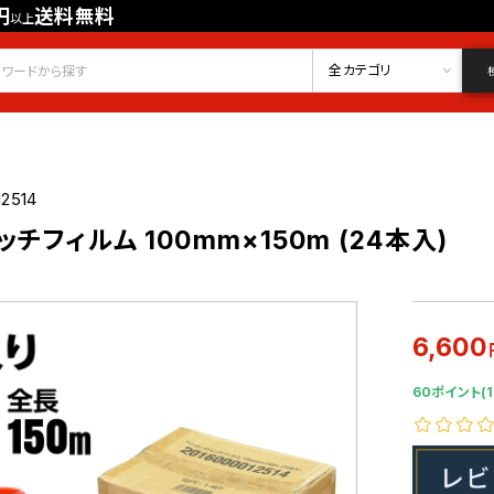
円
送料無料
以上
会員登録
ログイン
お気に入り
全カテゴリ
12514
チフィルム 100mm×150m (24本入)
6,600
60ポイント(1