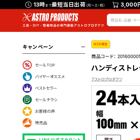
13時
最短当日出荷
3,000
まで
（月～土・祝）
WEB限定
キャンペーン
商品コード：
20160000
セールTOP
ハンディストレッ
バイヤーオススメ
アストロプロダクツ
ベストセラー
セールチラシ
ついて
お客様の声
特売品