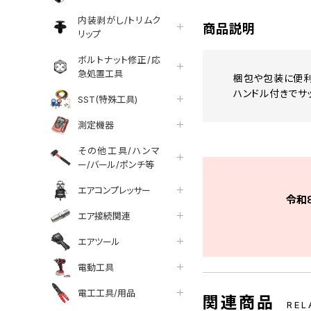
内装剥がし/トリムク
商品説明
リップ
ボルトナット修正/応
急処置工具
梱包や包装に便利
ハンドル付きでサ
SST(特殊工具)
測定機器
その他工具/ハンマ
ー/バール/ポンチ等
エアコンプレッサー
令和
エア接続関連
エアツール
電動工具
電工工具/用品
関連商品
REL