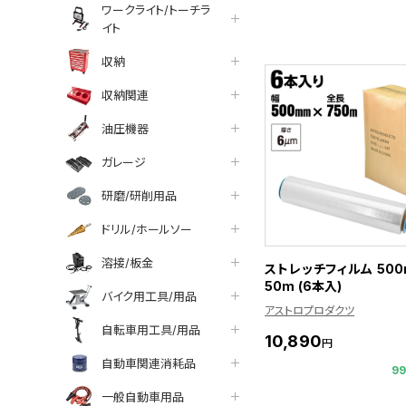
ワークライト/トーチラ
イト
収納
収納関連
油圧機器
ガレージ
研磨/研削用品
ドリル/ホールソー
溶接/板金
ストレッチフィルム 500
50m (6本入)
バイク用工具/用品
アストロプロダクツ
自転車用工具/用品
10,890
円
自動車関連消耗品
9
一般自動車用品