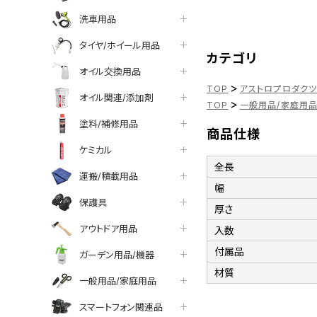
洗車用品
タイヤ/ホイール用品
カテゴリ
オイル交換用品
>
TOP
アストロプロダク
オイル関連/添加剤
>
TOP
一般用品/家庭用
塗料/補修用品
商品仕様
ケミカル
全長
運搬/積載用品
幅
保護具
厚さ
アウトドア用品
入数
付属品
ガーデン用品/機器
材質
一般用品/家庭用品
スマートフォン関連品