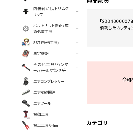
商品説明
内装剥がし/トリムク
リップ
「200400000
ボルトナット修正/応
消耗したカッティ
急処置工具
SST(特殊工具)
測定機器
その他工具/ハンマ
ー/バール/ポンチ等
令和
エアコンプレッサー
エア接続関連
エアツール
電動工具
カテゴリ
電工工具/用品