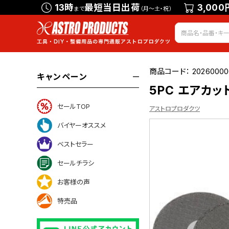
13時
最短当日出荷
3,000
まで
（月～土・祝）
商品コード：
2026000
キャンペーン
5PC エアカ
セールTOP
アストロプロダクツ
バイヤーオススメ
ベストセラー
いて
セールチラシ
お客様の声
特売品