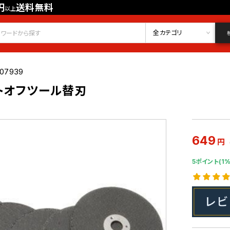
円
送料無料
以上
会員登録
ログイン
お気に入り
全カテゴリ
007939
ットオフツール替刃
649
円
5ポイント(1%