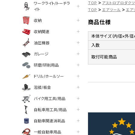
>
TOP
アストロプロダク
ワークライト/トーチラ
>
>
イト
TOP
エアツール
エア
収納
商品仕様
収納関連
本体サイズ（内径×外径
油圧機器
入数
ガレージ
取付可能商品
研磨/研削用品
ドリル/ホールソー
溶接/板金
バイク用工具/用品
自転車用工具/用品
自動車関連消耗品
一般自動車用品