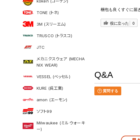
koken (コーケン)
梱包も良くすぐに届
TONE (トネ)
役に立った
0
3M (スリーエム)
TRUSCO (トラスコ)
JTC
メカニクスウェア (MECHA
NIX WEAR)
Q&A
VESSEL (ベッセル)
KURE (呉工業)
質問する
amon (エーモン)
ソフト99
Milwaukee (ミルウォーキ
ー)