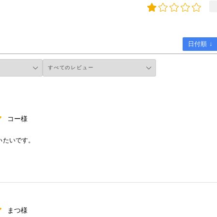
日付順 ↓
コー様
いたいです。
まつ様