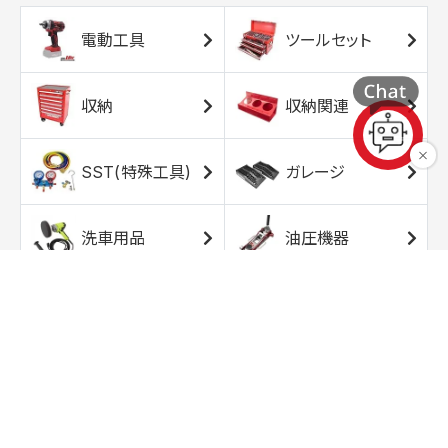
電動工具
ツールセット
収納
収納関連
SST(特殊工具)
ガレージ
洗車用品
油圧機器
エアコンプレッサ
エアツール
ー
トルクレンチ
ソケット
ラチェット/スピン
レンチ/スパナ
ナー