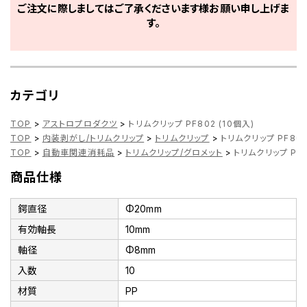
ご注文に際しましてはご了承くださいます様お願い申し上げま
す。
カテゴリ
TOP
>
アストロプロダクツ
>
トリムクリップ PF802 (10個入)
TOP
>
内装剥がし/トリムクリップ
>
トリムクリップ
>
トリムクリップ PF802
TOP
>
自動車関連消耗品
>
トリムクリップ/グロメット
>
トリムクリップ PF8
商品仕様
鍔直径
Φ20mm
有効軸長
10mm
軸径
Φ8mm
入数
10
材質
PP