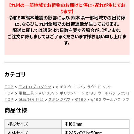
【九州の一部地域でお荷物のお届けに停止・遅れが生じてお
ります】
令和8年熊本地震の影響により、熊本県一部地域での出荷停
止、ならびに九州全域での出荷遅延が生じております。
配送に関しては通常より日数を要する場合がございます。
ご注文に際しましてはご了承くださいます様お願い申し上げま
す。
カテゴリ
TOP
>
アストロプロダクツ
>
φ180 ウールバフ ラウンド ソフト
TOP
>
電動工具
>
AC100V
>
ポリッシャー
>
φ180 ウールバフ ラウンド 
TOP
>
研磨/研削用品
>
スポンジバフ
>
Φ180
>
φ180 ウールバフ ラウン
商品仕様
呼びサイズ
Φ180mm
本体サイズ
Φ245×Φ21×t50mm