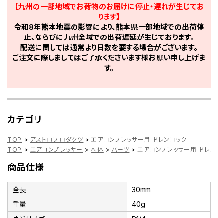
【九州の一部地域でお荷物のお届けに停止・遅れが生じてお
ります】
令和8年熊本地震の影響により、熊本県一部地域での出荷停
止、ならびに九州全域での出荷遅延が生じております。
配送に関しては通常より日数を要する場合がございます。
ご注文に際しましてはご了承くださいます様お願い申し上げま
す。
カテゴリ
TOP
>
アストロプロダクツ
>
エアコンプレッサー用 ドレンコック
TOP
>
エアコンプレッサー
>
本体
>
パーツ
>
エアコンプレッサー用 ドレン
商品仕様
全長
30mm
重量
40g