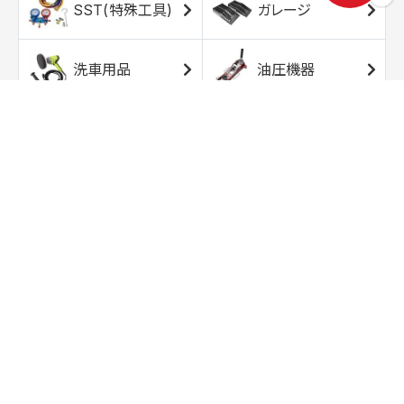
SST(特殊工具)
ガレージ
洗車用品
油圧機器
エアコンプレッサ
エアツール
ー
トルクレンチ
ソケット
ラチェット/スピン
レンチ/スパナ
ナー
バイク用工具/用
オイル交換用品
品
ワークライト/ト
研磨/研削用品
ーチライト