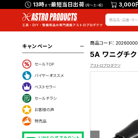
13時
最短当日出荷
3,000
まで
（月～土・祝）
商品コード：
20260000
キャンペーン
5A ワニグチク
セールTOP
アストロプロダクツ
バイヤーオススメ
ベストセラー
いて
セールチラシ
お客様の声
特売品