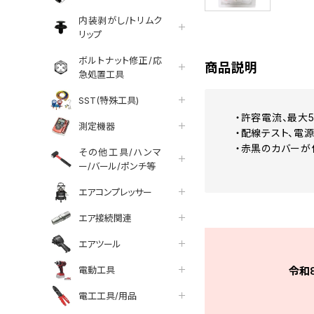
内装剥がし/トリムク
リップ
ボルトナット修正/応
商品説明
急処置工具
SST(特殊工具)
・許容電流、最大5
測定機器
・配線テスト、電
・赤黒のカバーが
その他工具/ハンマ
ー/バール/ポンチ等
エアコンプレッサー
エア接続関連
エアツール
電動工具
令和
電工工具/用品