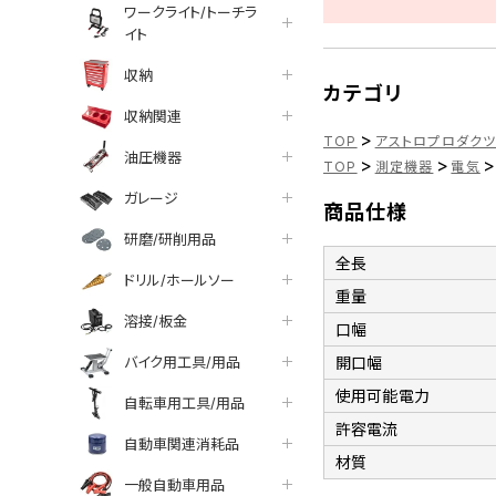
ワークライト/トーチラ
イト
収納
カテゴリ
収納関連
>
TOP
アストロプロダク
油圧機器
>
>
>
TOP
測定機器
電気
ガレージ
商品仕様
研磨/研削用品
全長
ドリル/ホールソー
重量
溶接/板金
口幅
バイク用工具/用品
開口幅
使用可能電力
自転車用工具/用品
許容電流
自動車関連消耗品
材質
一般自動車用品