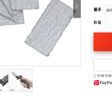
番手
選
数量