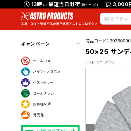
13時
最短当日出荷
3,000
まで
（月～土・祝）
商品コード：
20260000
キャンペーン
50×25 サンデ
セールTOP
アストロプロダクツ
バイヤーオススメ
ベストセラー
いて
セールチラシ
お客様の声
特売品