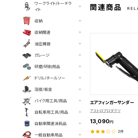
ワークライト/トーチラ
関連商品
REL
イト
収納
収納関連
油圧機器
ガレージ
研磨/研削用品
ドリル/ホールソー
溶接/板金
バイク用工具/用品
エアフィンガーサンダー
アストロプロダクツ
自転車用工具/用品
13,090
円
自動車関連消耗品
2件
一般自動車用品