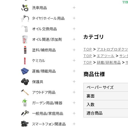
11
洗車用品
タイヤ/ホイール用品
オイル交換用品
カテゴリ
オイル関連/添加剤
>
TOP
アストロプロダク
塗料/補修用品
>
>
TOP
エアツール
サン
ケミカル
>
>
TOP
研磨/研削用品
運搬/積載用品
商品仕様
保護具
ペーパーサイズ
アウトドア用品
裏面
ガーデン用品/機器
入数
適合商品
一般用品/家庭用品
スマートフォン関連品