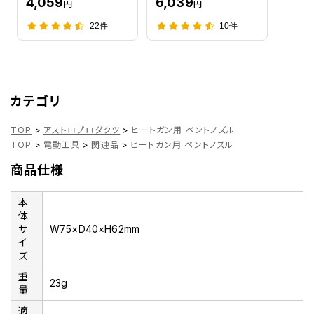
4,059
6,039
円
円
22件
10件
カテゴリ
TOP
>
アストロプロダクツ
>
ヒートガン用 ベントノズル
TOP
>
電動工具
>
関連品
>
ヒートガン用 ベントノズル
商品仕様
本
体
サ
W75×D40×H62mm
イ
ズ
重
23g
量
適