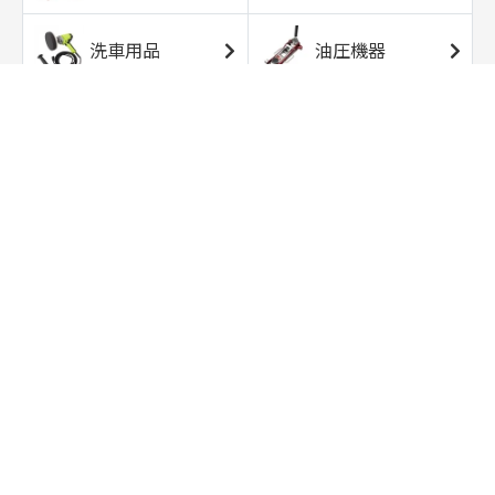
洗車用品
油圧機器
エアコンプレッサ
エアツール
ー
トルクレンチ
ソケット
ラチェット/スピン
レンチ/スパナ
ナー
バイク用工具/用
オイル交換用品
品
ワークライト/ト
研磨/研削用品
ーチライト
タイヤ/ホイール
アウトドア用品