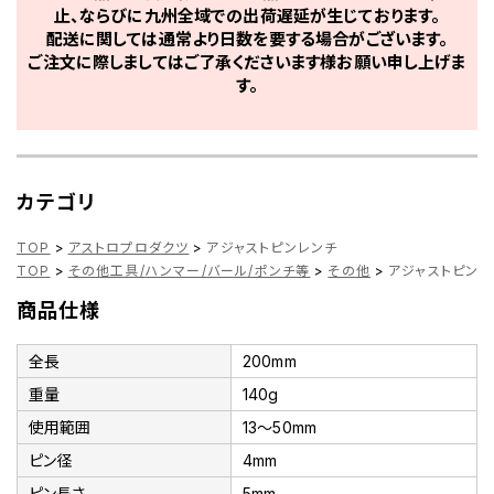
止、ならびに九州全域での出荷遅延が生じております。
配送に関しては通常より日数を要する場合がございます。
ご注文に際しましてはご了承くださいます様お願い申し上げま
す。
カテゴリ
TOP
>
アストロプロダクツ
>
アジャストピンレンチ
TOP
>
その他工具/ハンマー/バール/ポンチ等
>
その他
>
アジャストピンレ
商品仕様
全長
200mm
重量
140g
使用範囲
13～50mm
ピン径
4mm
ピン長さ
5mm