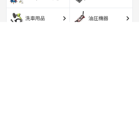
洗車用品
油圧機器
エアコンプレッサ
エアツール
ー
トルクレンチ
ソケット
ラチェット/スピン
レンチ/スパナ
ナー
バイク用工具/用
オイル交換用品
品
ワークライト/ト
研磨/研削用品
ーチライト
タイヤ/ホイール