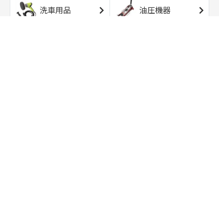
洗車用品
油圧機器
エアコンプレッサ
エアツール
ー
トルクレンチ
ソケット
ラチェット/スピン
レンチ/スパナ
ナー
バイク用工具/用
オイル交換用品
品
ワークライト/ト
研磨/研削用品
ーチライト
タイヤ/ホイール
アウトドア用品
用品