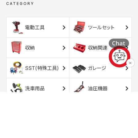
CATEGORY
電動工具
ツールセット
収納
収納関連
SST(特殊工具)
ガレージ
洗車用品
油圧機器
エアコンプレッサ
エアツール
ー
トルクレンチ
ソケット