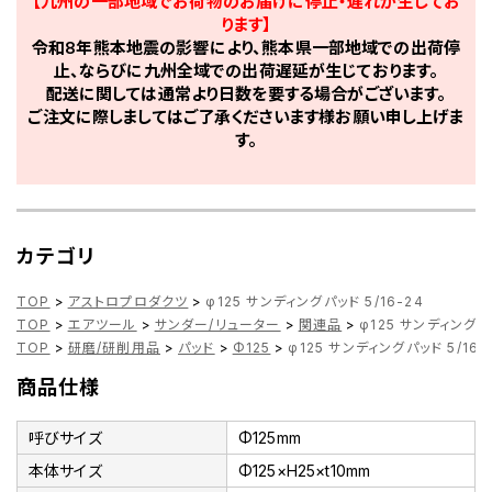
【九州の一部地域でお荷物のお届けに停止・遅れが生じてお
ります】
令和8年熊本地震の影響により、熊本県一部地域での出荷停
止、ならびに九州全域での出荷遅延が生じております。
配送に関しては通常より日数を要する場合がございます。
ご注文に際しましてはご了承くださいます様お願い申し上げま
す。
カテゴリ
TOP
>
アストロプロダクツ
>
φ125 サンディングパッド 5/16-24
TOP
>
エアツール
>
サンダー/リューター
>
関連品
>
φ125 サンディングパッ
TOP
>
研磨/研削用品
>
パッド
>
Φ125
>
φ125 サンディングパッド 5/16-
商品仕様
呼びサイズ
Φ125mm
本体サイズ
Φ125×H25×t10mm