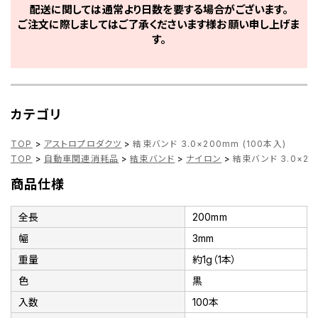
配送に関しては通常より日数を要する場合がございます。
ご注文に際しましてはご了承くださいます様お願い申し上げま
す。
カテゴリ
TOP
>
アストロプロダクツ
>
結束バンド 3.0×200mm (100本入)
TOP
>
自動車関連消耗品
>
結束バンド
>
ナイロン
>
結束バンド 3.0×20
商品仕様
全長
200mm
幅
3mm
重量
約1g（1本）
色
黒
入数
100本