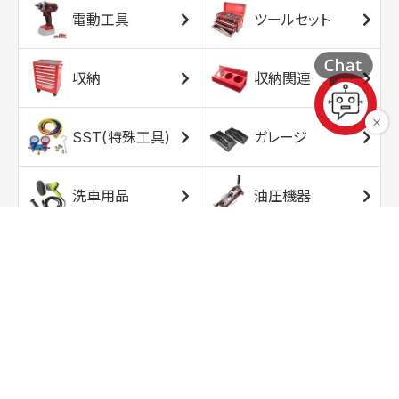
電動工具
ツールセット
収納
収納関連
SST(特殊工具)
ガレージ
洗車用品
油圧機器
エアコンプレッサ
エアツール
ー
トルクレンチ
ソケット
ラチェット/スピン
レンチ/スパナ
ナー