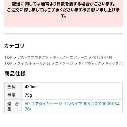
配送に関しては通常より日数を要する場合がございます。
ご注文に際しましてはご了承くださいます様お願い申し上げま
す。
カテゴリ
TOP
>
アストロプロダクツ
>
チャック付エアホース AP010847用
TOP
>
タイヤ/ホイール用品
>
エアゲージ
>
タイヤチャック
>
チャック付エア
商品仕様
全長
430mm
重量
75g
適合
AP エアタイヤゲージ ガンタイプ 10K（20010000084
品
76）