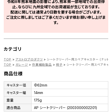
令和8年熊本地震の影響により、熊本県一部地域での出荷停
止、ならびに九州全域での出荷遅延が生じております。
配送に関しては通常より日数を要する場合がございます。
ご注文に際しましてはご了承くださいます様お願い申し上げま
す。
カテゴリ
TOP
>
アストロプロダクツ
>
シートクリーパー用スペアキャスター (ナット付
TOP
>
ガレージ
>
作業補助製品
>
椅子
>
シートクリーパー用スペアキャスタ
商品仕様
キャスター径
Φ62mm
キャスター幅
14mm
重量
175g
適合商品
AP シートクリーパー (2003000002201)