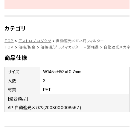
カテゴリ
TOP
>
アストロプロダクツ
>
自動遮光メガネ用フィルター
TOP
>
溶接/板金
>
溶接機/プラズマカッター
>
消耗品
>
自動遮光メガネ用
商品仕様
サイズ
W145×H53×t0.7mm
入数
3
材質
PET
[適合商品]
AP 自動遮光メガネ(2008000008567)