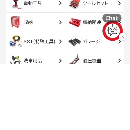
電動工具
ツールセット
収納
収納関連
SST(特殊工具)
ガレージ
洗車用品
油圧機器
エアコンプレッサ
エアツール
ー
トルクレンチ
ソケット
ラチェット/スピン
レンチ/スパナ
ナー