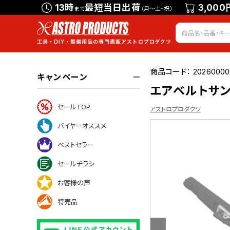
13時
最短当日出荷
3,000
まで
（月～土・祝）
商品コード：
20260000
キャンペーン
エアベルトサンダ
セールTOP
アストロプロダクツ
バイヤーオススメ
ベストセラー
について
セールチラシ
お客様の声
特売品