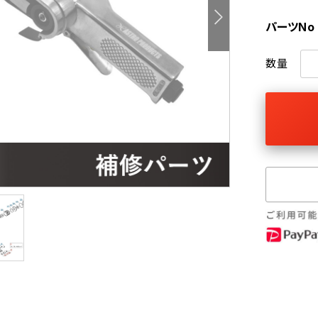
パーツNo
数量