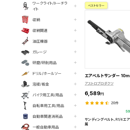
ワークライト/トーチラ
ベストセラー
イト
収納
収納関連
油圧機器
ガレージ
研磨/研削用品
ドリル/ホールソー
エアベルトサンダー 10
アストロプロダクツ
溶接/板金
6,589
円
バイク用工具/用品
20件
自転車用工具/用品
5
自動車関連消耗品
サンディングベルト、R1/4エ
属
一般自動車用品