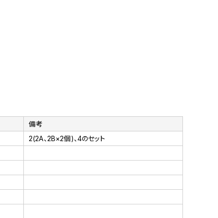
備考
2(2A、2B×2個)、4のセット