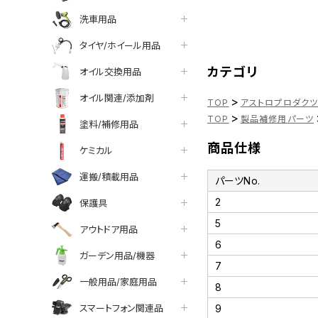
洗車用品
タイヤ/ホイール用品
カテゴリ
オイル交換用品
オイル関連/添加剤
>
TOP
アストロプロダク
>
TOP
製品補修用パーツ
塗料/補修用品
商品仕様
ケミカル
運搬/積載用品
パーツNo.
2
保護具
5
アウトドア用品
6
ガーデン用品/機器
7
一般用品/家庭用品
8
スマートフォン関連品
9