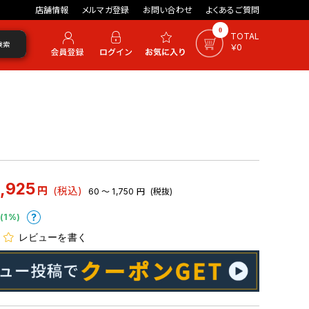
店舗情報
メルマガ登録
お問い合わせ
よくあるご質問
0
TOTAL
検索
￥0
1,925
円
(税込)
60 ～ 1,750
円
(税抜)
(1%)
レビューを書く