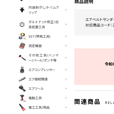
商品説明
内装剥がし/トリムク
リップ
エアベルトサンダー
ボルトナット修正/応
対応商品コード：20
急処置工具
SST(特殊工具)
測定機器
その他工具/ハンマ
ー/バール/ポンチ等
令和
エアコンプレッサー
エア接続関連
エアツール
電動工具
関連商品
REL
電工工具/用品