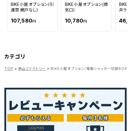
BIKE小屋オプション(引
BIKE小屋オプション(換
BIK
違窓 網戸なし)
気口)
井ラッ
107,580
10,780
46,
円
円
カテゴリ
TOP
>
神山ファクトリー
>
BIKE小屋オプション(電動シャッター切替BOX込