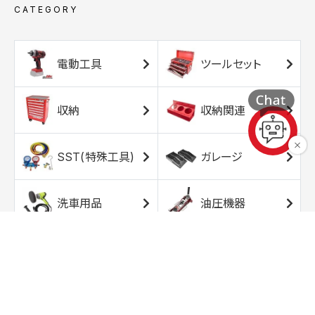
CATEGORY
電動工具
ツールセット
収納
収納関連
SST(特殊工具)
ガレージ
洗車用品
油圧機器
エアコンプレッサ
エアツール
ー
トルクレンチ
ソケット