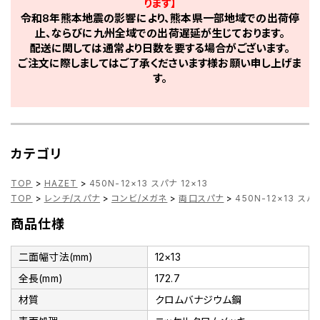
ります】
令和8年熊本地震の影響により、熊本県一部地域での出荷停
止、ならびに九州全域での出荷遅延が生じております。
配送に関しては通常より日数を要する場合がございます。
ご注文に際しましてはご了承くださいます様お願い申し上げま
す。
カテゴリ
TOP
>
HAZET
>
450N-12×13 スパナ 12×13
TOP
>
レンチ/スパナ
>
コンビ/メガネ
>
両口スパナ
>
450N-12×13 スパナ
商品仕様
二面幅寸法(mm)
12×13
全長(mm)
172.7
材質
クロムバナジウム鋼