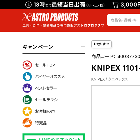
13時
最短当日出荷
3,000
まで
（月～土・祝）
お取り寄せ
キャンペーン
商品コード：
40037730
セールTOP
KNIPEX 11
バイヤーオススメ
KNIPEX / クニペックス
ベストセラー
セールチラシ
ついて
お客様の声
特売品