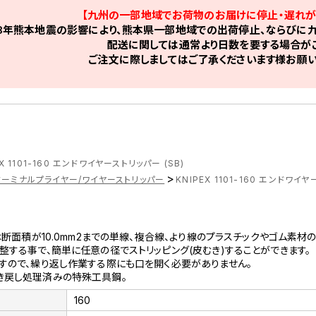
【九州の一部地域でお荷物のお届けに停止・遅れが
8年熊本地震の影響により、熊本県一部地域での出荷停止、ならびに九
配送に関しては通常より日数を要する場合がご
ご注文に際しましてはご了承くださいます様お願い
EX 1101-160 エンドワイヤーストリッパー (SB)
>
ターミナルプライヤー/ワイヤーストリッパー
KNIPEX 1101-160 エンドワイヤ
は断面積が10.0mm2までの単線、複合線、より線のプラスチックやゴム素材
整する事で、簡単に任意の径でストリッピング(皮むき)することができます。
すので、繰り返し作業する際にも口を開く必要がありません。
き戻し処理済みの特殊工具鋼。
160