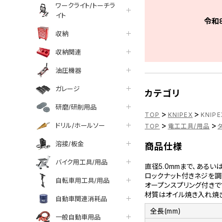
ワークライト/トーチラ
イト
令和
収納
収納関連
油圧機器
ガレージ
カテゴリ
研磨/研削用品
>
>
TOP
KNIPEX
KNIP
>
>
ドリル/ホールソー
TOP
電工工具/用品
溶接/板金
商品仕様
バイク用工具/用品
直径5.0mmまで、あるい
ロックナット付きネジを調
自転車用工具/用品
オープンスプリング付きで
材質はオイル焼き入れ焼
自動車関連消耗品
全長(mm)
一般自動車用品