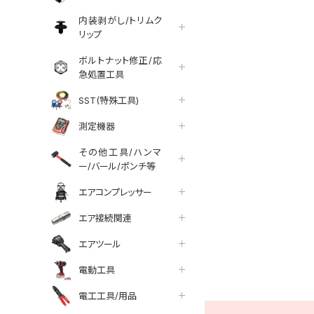
内装剥がし/トリムク
リップ
ボルトナット修正/応
急処置工具
SST(特殊工具)
測定機器
その他工具/ハンマ
ー/バール/ポンチ等
エアコンプレッサー
エア接続関連
エアツール
tter
facebook
line
電動工具
電工工具/用品