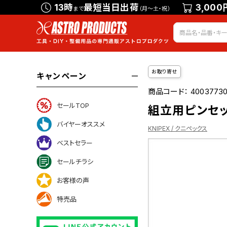
13時
最短当日出荷
3,000
まで
（月～土・祝）
お取り寄せ
キャンペーン
商品コード：
40037730
セールTOP
組立用ピンセット
バイヤーオススメ
KNIPEX / クニペックス
ベストセラー
セールチラシ
ついて
お客様の声
特売品