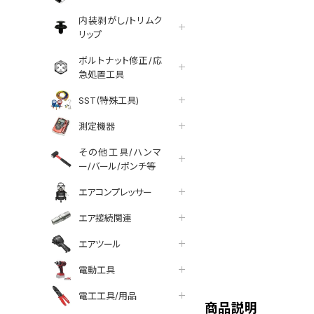
内装剥がし/トリムク
リップ
ボルトナット修正/応
急処置工具
SST(特殊工具)
測定機器
その他工具/ハンマ
ー/バール/ポンチ等
エアコンプレッサー
エア接続関連
エアツール
tter
facebook
line
電動工具
電工工具/用品
商品説明