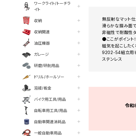
ワークライト/トーチラ
イト
無反射なマット仕
収納
滑らかな掴み面で
収納関連
非磁性で耐酸性タ
●ここがポイント
油圧機器
磁気を起こしたく
9202-54組立用
ガレージ
ステンレス
研磨/研削用品
ドリル/ホールソー
溶接/板金
バイク用工具/用品
令和
自転車用工具/用品
自動車関連消耗品
一般自動車用品