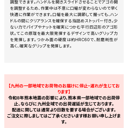
調整できます。ハンドルを開きスライドさせることでアゴの開
を調整するため、作業中は不意に口幅が変わらないので早く
快適に作業ができます。口幅を最大に調節して握っても、ハン
ドルの間にクリアランスを確保する指詰めストッパー付き。少
ない力でパイプやナットを確実につかむ平行四辺形のアゴ形
状。てこの原理を最大限発揮するデザインで高いグリップ力
を発揮します。つかみ面の硬度は約HRC60で、耐磨耗性が
高く、確実なグリップを発揮します。
【九州の一部地域でお荷物のお届けに停止・遅れが生じてお
ります】
令和8年熊本地震の影響により、熊本県一部地域での出荷停
止、ならびに九州全域での出荷遅延が生じております。
配送に関しては通常より日数を要する場合がございます。
ご注文に際しましてはご了承くださいます様お願い申し上げま
す。