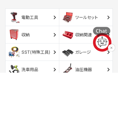
電動工具
ツールセット
収納
収納関連
SST(特殊工具)
ガレージ
洗車用品
油圧機器
エアコンプレッサ
エアツール
ー
トルクレンチ
ソケット