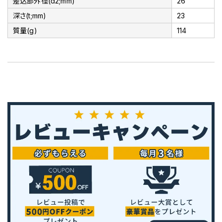
差込部外径(d2;mm)
26
深さ(t;mm)
23
質量(g)
114