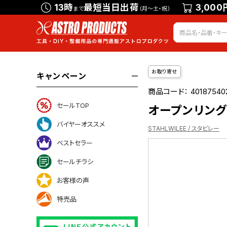
13時
最短当日出荷
3,000
まで
（月～土・祝）
お取り寄せ
キャンペーン
商品コード：
40187540
セールTOP
オープンリングス
バイヤーオススメ
STAHLWILEE / スタビレー
ベストセラー
セールチラシ
ついて
お客様の声
特売品