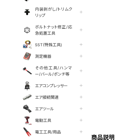
内装剥がし/トリムク
リップ
ボルトナット修正/応
急処置工具
SST(特殊工具)
測定機器
その他工具/ハンマ
ー/バール/ポンチ等
エアコンプレッサー
エア接続関連
エアツール
tter
facebook
line
電動工具
電工工具/用品
商品説明