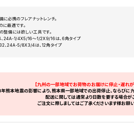
備に必携のフレアナットレンチ。
のに最適です。
の整備には欲しい工具です。
4、24A-1/4X5/16～1/2X9/16は、6角タイプ
X32、24A-5/8X3/4は、12角タイプ
【九州の一部地域でお荷物のお届けに停止・遅れが
8年熊本地震の影響により、熊本県一部地域での出荷停止、ならびに九
配送に関しては通常より日数を要する場合がご
ご注文に際しましてはご了承くださいます様お願い