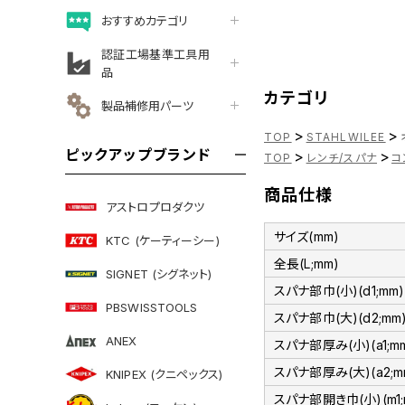
おすすめカテゴリ
認証工場基準工具用
品
カテゴリ
製品補修用パーツ
>
>
TOP
STAHLWILEE
ピックアップブランド
>
>
TOP
レンチ/スパナ
コ
商品仕様
アストロプロダクツ
サイズ(mm)
KTC (ケーティーシー)
全長(L;mm)
SIGNET (シグネット)
スパナ部巾(小)(d1;mm)
PBSWISSTOOLS
スパナ部巾(大)(d2;mm
ANEX
スパナ部厚み(小)(a1;m
スパナ部厚み(大)(a2;m
KNIPEX (クニペックス)
スパナ部開き巾(小)(m1;