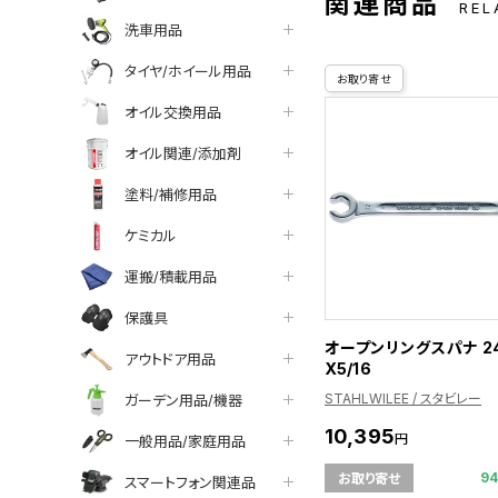
関連商品
REL
洗車用品
タイヤ/ホイール用品
お取り寄せ
オイル交換用品
オイル関連/添加剤
塗料/補修用品
ケミカル
運搬/積載用品
保護具
オープンリングスパナ 24
アウトドア用品
X5/16
STAHLWILEE / スタビレー
ガーデン用品/機器
10,395
円
一般用品/家庭用品
9
お取り寄せ
スマートフォン関連品