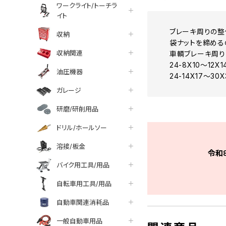
ワークライト/トーチラ
イト
ブレーキ周りの整
収納
袋ナットを締める
収納関連
車輌ブレーキ周り
24-8X10～12X1
油圧機器
24-14X17～30
ガレージ
研磨/研削用品
ドリル/ホールソー
溶接/板金
令和
バイク用工具/用品
自転車用工具/用品
自動車関連消耗品
一般自動車用品