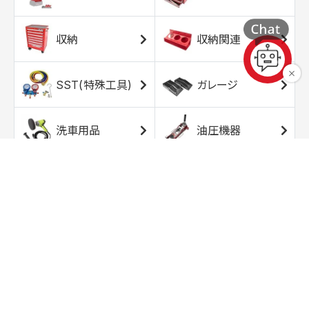
収納
収納関連
SST(特殊工具)
ガレージ
洗車用品
油圧機器
エアコンプレッサ
エアツール
ー
トルクレンチ
ソケット
ラチェット/スピン
レンチ/スパナ
ナー
バイク用工具/用