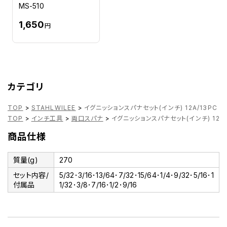
MS-510
1,650
円
カテゴリ
TOP
>
STAHLWILEE
>
イグニッションスパナセット(インチ) 12A/13PC
TOP
>
インチ工具
>
両口スパナ
>
イグニッションスパナセット(インチ) 12A/
商品仕様
質量(g)
270
セット内容/
5/32･3/16･13/64･7/32･15/64･1/4･9/32･5/16･1
付属品
1/32･3/8･7/16･1/2･9/16