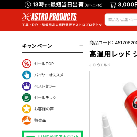
13時
最短当日出荷
3,000
まで
（月～土・祝）
商品コード：
45170620
キャンペーン
高温用レッド シリ
セールTOP
J-B ウエルド
バイヤーオススメ
ベストセラー
ついて
セールチラシ
お客様の声
特売品