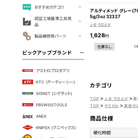
おすすめカテゴリ
アルティメッド グレー(70
5g/3oz 32327
認証工場基準工具用
品
J-B ウエルド
1,628
製品補修用パーツ
円
1
在庫なし
ピックアップブランド
アストロプロダクツ
KTC (ケーティーシー)
カテゴリ
SIGNET (シグネット)
>
>
TOP
J-B ウエルド
高
PBSWISSTOOLS
>
>
TOP
ケミカル
液体ガ
ANEX
商品仕様
KNIPEX (クニペックス)
硬化時間