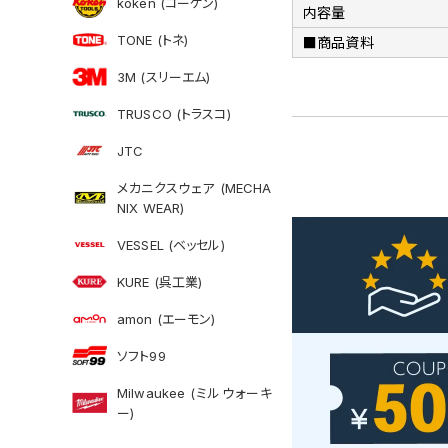
koken (コーケン)
内容量
TONE (トネ)
■商品資料
3M (スリーエム)
TRUSCO (トラスコ)
JTC
メカニクスウェア (MECHA
NIX WEAR)
VESSEL (ベッセル)
KURE (呉工業)
amon (エーモン)
ソフト99
Milwaukee (ミルウォーキ
ー)