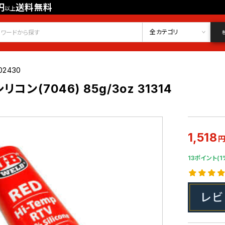
円
送料無料
以上
会員登録
ログイン
お気に入り
全カテゴリ
02430
コン(7046) 85g/3oz 31314
1,518
13ポイント(1