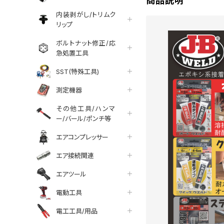
商品説明
内装剥がし/トリムク
リップ
ボルトナット修正/応
急処置工具
SST(特殊工具)
測定機器
その他工具/ハンマ
ー/バール/ポンチ等
エアコンプレッサー
エア接続関連
エアツール
電動工具
電工工具/用品