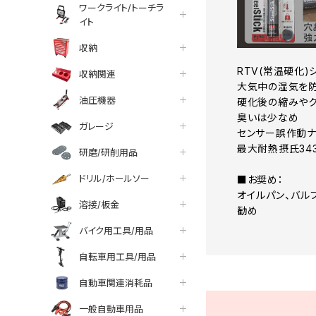
ワークライト/トーチラ
イト
収納
RTV(常温硬化)
収納関連
大気中の湿気を防
油圧機器
硬化後の縮みやク
臭いは少なめ
ガレージ
センサー誤作動
最大耐熱摂氏34
研磨/研削用品
ドリル/ホールソー
■お奨め：
オイルパン、バル
溶接/板金
勧め
バイク用工具/用品
自転車用工具/用品
自動車関連消耗品
一般自動車用品