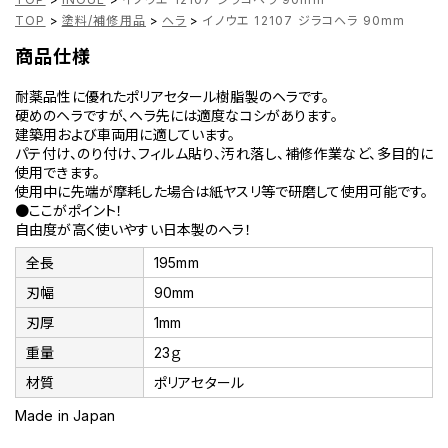
TOP
>
塗料/補修用品
>
ヘラ
>
イノウエ 12107 ジラコヘラ 90mm
商品仕様
耐薬品性に優れたポリアセタール樹脂製のヘラです。
硬めのヘラですが、ヘラ先には適度なコシがあります。
建築用および車両用に適しています。
パテ付け、のり付け、フィルム貼り、汚れ落し、補修作業など、多目的に
使用できます。
使用中に先端が摩耗した場合は紙ヤスリ等で研磨して使用可能です。
●ここがポイント！
自由度が高く使いやすい日本製のヘラ！
全長
195mm
刃幅
90mm
刃厚
1mm
重量
23ｇ
材質
ポリアセタール
Made in Japan