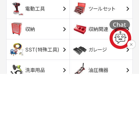
電動工具
ツールセット
収納
収納関連
SST(特殊工具)
ガレージ
洗車用品
油圧機器
エアコンプレッサ
エアツール
ー
トルクレンチ
ソケット
ラチェット/スピン
レンチ/スパナ
ナー