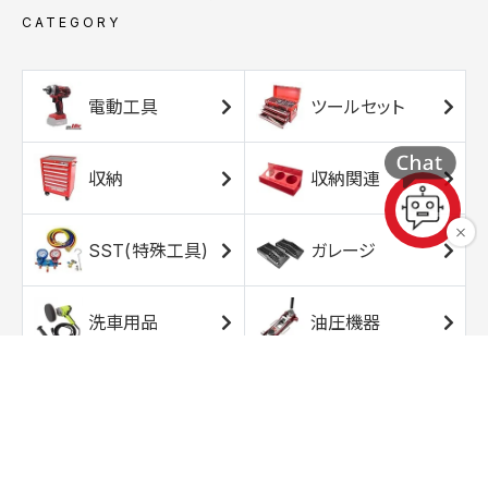
CATEGORY
電動工具
ツールセット
収納
収納関連
SST(特殊工具)
ガレージ
洗車用品
油圧機器
エアコンプレッサ
エアツール
ー
トルクレンチ
ソケット