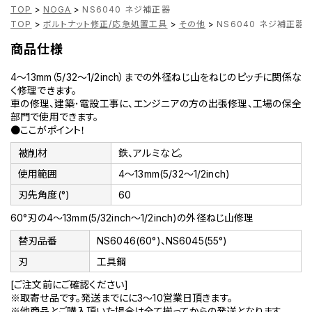
TOP
>
NOGA
>
NS6040 ネジ補正器
TOP
>
ボルトナット修正/応急処置工具
>
その他
>
NS6040 ネジ補正器
商品仕様
4～13mm（5/32～1/2inch）までの外径ねじ山をねじのピッチに関係な
く修理できます。
車の修理、建築･電設工事に、エンジニアの方の出張修理、工場の保全
部門で使用できます。
●ここがポイント！
被削材
鉄、アルミなど。
使用範囲
4～13mm(5/32～1/2inch)
刃先角度(°)
60
60°刃の4～13mm(5/32inch～1/2inch)の外径ねじ山修理
替刃品番
NS6046(60°)、NS6045(55°)
刃
工具鋼
[ご注文前にご確認ください]
※取寄せ品です。発送までにに3～10営業日頂きます。
※他商品とご購入頂いた場合は全て揃ってからの発送となります。