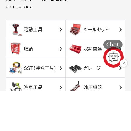
CATEGORY
電動工具
ツールセット
収納
収納関連
SST(特殊工具)
ガレージ
洗車用品
油圧機器
エアコンプレッサ
エアツール
ー
トルクレンチ
ソケット