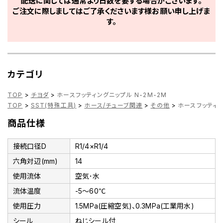
配送に関しては通常より日数を要する場合がございます。
ご注文に際しましてはご了承くださいます様お願い申し上げま
す。
カテゴリ
TOP
>
チヨダ
>
ホースフッティングニップル N-2M-2M
TOP
>
SST(特殊工具)
>
ホース/チューブ関連
>
その他
>
ホースフッティン
商品仕様
接続口径D
R1/4×R1/4
六角対辺(mm)
14
使用流体
空気･水
流体温度
-5～60℃
使用圧力
1.5MPa(圧縮空気)、0.3MPa(工業用水)
シール
ねじシール付