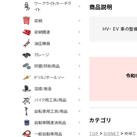
ワークライト/トーチラ
商品説明
イト
収納
HV・ EV 車の
収納関連
油圧機器
ガレージ
研磨/研削用品
令和
ドリル/ホールソー
溶接/板金
バイク用工具/用品
自転車用工具/用品
カテゴリ
自動車関連消耗品
>
>
TOP
SIGNET
絶縁工具
一般自動車用品