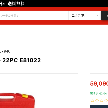
円
送料無料
以上
会員登録
ログイン
お気に入り
全カテゴリ
67940
2PC E81022
59,09
537ポイント(