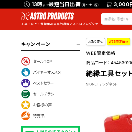
13時
最短当日出荷
3,000
まで
（月～土・祝）
お取り寄せ
WEB限定価格
キャンペーン
WEB限定価格
セールTOP
商品コード：
45453010
絶縁工具セット 2
バイヤーオススメ
ベストセラー
SIGNET / シグネット
セールチラシ
お客様の声
について
特売品