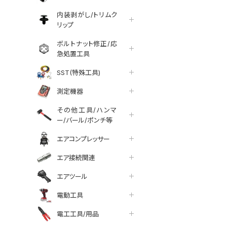
内装剥がし/トリムク
リップ
ボルトナット修正/応
急処置工具
SST(特殊工具)
測定機器
その他工具/ハンマ
ー/バール/ポンチ等
エアコンプレッサー
エア接続関連
エアツール
電動工具
tter
facebook
line
電工工具/用品