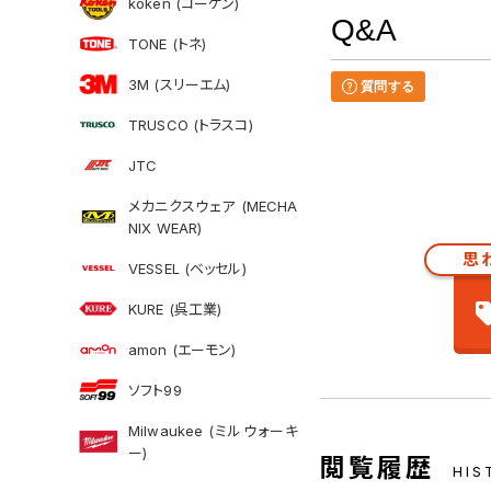
koken (コーケン)
Q&A
TONE (トネ)
3M (スリーエム)
質問する
TRUSCO (トラスコ)
JTC
メカニクスウェア (MECHA
NIX WEAR)
思
VESSEL (ベッセル)
KURE (呉工業)
amon (エーモン)
ソフト99
Milwaukee (ミルウォーキ
ー)
閲覧履歴
HIS