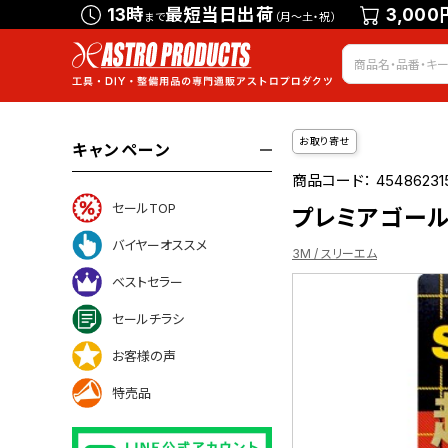
13時
最短当日出荷
3,000
まで
（月～土・祝）
お取り寄せ
キャンペーン
商品コード：
45486231
セールTOP
プレミアゴール
バイヤーオススメ
3M / スリーエム
ベストセラー
セールチラシ
ついて
お客様の声
特売品