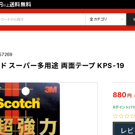
円
送料無料
以上
会員登録
ログイン
お気に入り
全カテゴリ
57269
ド スーパー多用途 両面テープ KPS-19
880
円
8ポイント(1%