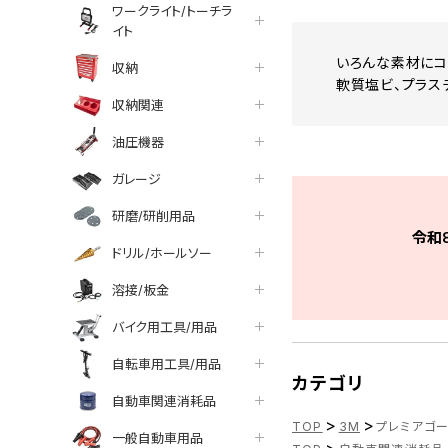
ワークライト/トーチラ
イト
いろんな素材にコ
収納
軟質塩ビ、プラス
収納関連
油圧機器
ガレージ
研磨/研削用品
令和
ドリル/ホールソー
溶接/板金
バイク用工具/用品
自転車用工具/用品
カテゴリ
自動車関連消耗品
>
>
TOP
3M
プレミアゴー
一般自動車用品