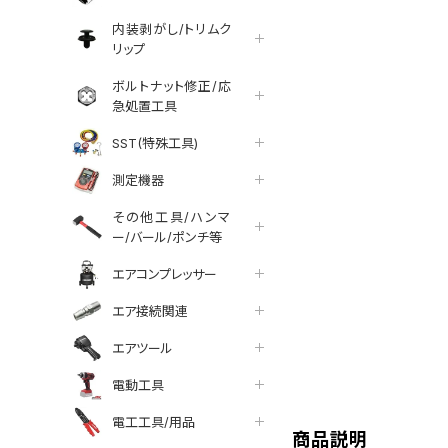
内装剥がし/トリムク
リップ
ボルトナット修正/応
急処置工具
SST(特殊工具)
測定機器
その他工具/ハンマ
ー/バール/ポンチ等
エアコンプレッサー
エア接続関連
エアツール
tter
facebook
line
電動工具
電工工具/用品
商品説明