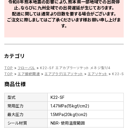
令和8年熊本地震の影響により、熊本県一部地域での出荷停
止、ならびに九州全域での出荷遅延が生じております。
配送に関しては通常より日数を要する場合がございます。
ご注文に際しましてはご了承くださいます様お願い申し上げま
す。
カテゴリ
TOP
>
フローバル
>
K22-SF エアカプラーソケット メネジ型1/4
TOP
>
エア接続関連
>
エアプラグ/エアソケット
>
エアソケット
>
K22-S
商品仕様
型式
K22-SF
常用圧力
1.47MPa(15kgf/cm2)
最大圧力
1.5MPa(20kgf/cm2)
シール材質
NBR･使用温度範囲