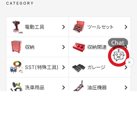
CATEGORY
電動工具
ツールセット
収納
収納関連
SST(特殊工具)
ガレージ
洗車用品
油圧機器
エアコンプレッサ
エアツール
ー
トルクレンチ
ソケット