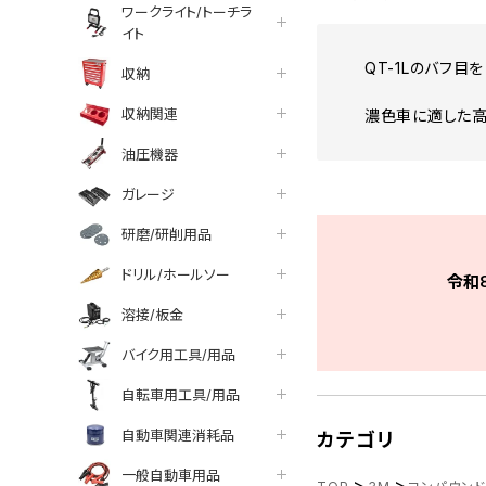
ワークライト/トーチラ
イト
QT-1Lのバフ
収納
収納関連
濃色車に適した高
油圧機器
ガレージ
研磨/研削用品
ドリル/ホールソー
令和
溶接/板金
バイク用工具/用品
自転車用工具/用品
自動車関連消耗品
カテゴリ
一般自動車用品
>
>