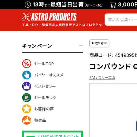
13時
最短当日出荷
3,000
まで
（月～土・祝）
お取り寄せ
キャンペーン
商品コード：
45493951
セールTOP
コンパウンド QT
バイヤーオススメ
3M / スリーエム
ベストセラー
セールチラシ
ついて
お客様の声
特売品