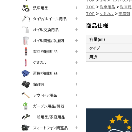
TOP
3M
コンパウンド Q
>
>
TOP
洗車用品
洗車用
洗車用品
>
>
TOP
ケミカル
研磨剤
タイヤ/ホイール用品
商品仕様
オイル交換用品
容量(ml)
オイル関連/添加剤
タイプ
塗料/補修用品
用途
ケミカル
運搬/積載用品
保護具
アウトドア用品
ガーデン用品/機器
一般用品/家庭用品
スマートフォン関連品