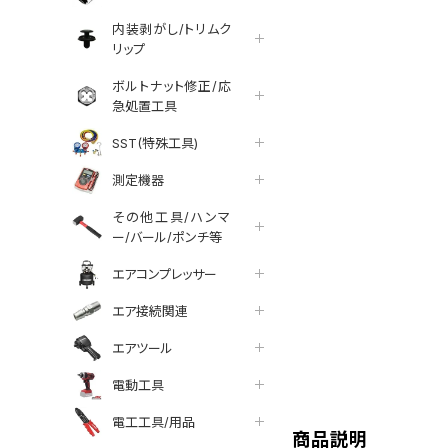
内装剥がし/トリムク
リップ
ボルトナット修正/応
急処置工具
SST(特殊工具)
測定機器
その他工具/ハンマ
ー/バール/ポンチ等
エアコンプレッサー
エア接続関連
エアツール
tter
facebook
line
電動工具
電工工具/用品
商品説明