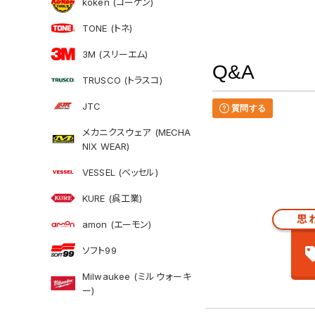
koken (コーケン)
TONE (トネ)
3M (スリーエム)
Q&A
TRUSCO (トラスコ)
JTC
質問する
メカニクスウェア (MECHA
NIX WEAR)
VESSEL (ベッセル)
KURE (呉工業)
思
amon (エーモン)
ソフト99
Milwaukee (ミルウォーキ
ー)