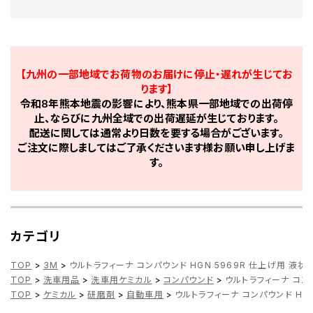
【九州の一部地域でお荷物のお届けに停止・遅れが生じてお
ります】
令和8年熊本地震の影響により、熊本県一部地域での出荷停
止、ならびに九州全域での出荷遅延が生じております。
配送に関しては通常より日数を要する場合がございます。
ご注文に際しましてはご了承くださいます様お願い申し上げま
す。
カテゴリ
TOP
>
3M
>
ウルトラフィーナ コンパウンド HGN 5969R 仕上げ用 液状 7
TOP
>
洗車用品
>
洗車用ケミカル
>
コンパウンド
>
ウルトラフィーナ コンパ
TOP
>
ケミカル
>
研磨剤
>
自動車用
>
ウルトラフィーナ コンパウンド HGN 