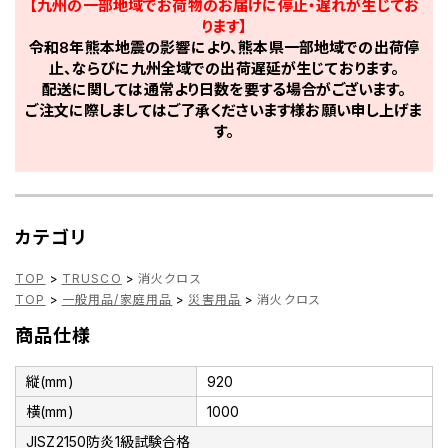
【九州の一部地域でお荷物のお届けに停止・遅れが生じてお
ります】
令和8年熊本地震の影響により、熊本県一部地域での出荷停
止、ならびに九州全域での出荷遅延が生じております。
配送に関しては通常より日数を要する場合がございます。
ご注文に際しましてはご了承くださいます様お願い申し上げま
す。
カテゴリ
TOP
>
TRUSCO
>
消火クロス
TOP
>
一般用品/家庭用品
>
災害用品
>
消火クロス
商品仕様
縦(mm)
920
横(mm)
1000
JISZ2150防炎1級試験合格