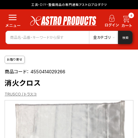
工具・DIY・整備用品の専門通販アストロプロダクツ
0
全カテゴリ
検索
お取り寄せ
商品コード：
4550414029266
消火クロス
TRUSCO / トラスコ