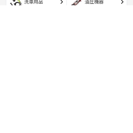
洗車用品
油圧機器
エアコンプレッサ
エアツール
ー
トルクレンチ
ソケット
ラチェット/スピン
レンチ/スパナ
ナー
バイク用工具/用
オイル交換用品
品
ワークライト/ト
研磨/研削用品
ーチライト
タイヤ/ホイール
アウトドア用品
用品