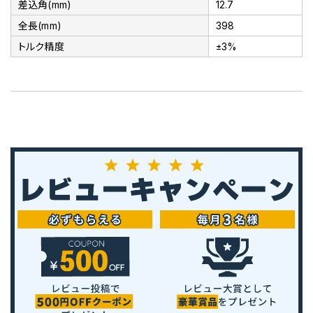
差込角(mm)
12.7
全長(mm)
398
トルク精度
±3%