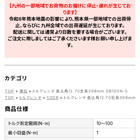
【九州の一部地域でお荷物のお届けに停止・遅れが生じてお
ります】
令和8年熊本地震の影響により、熊本県一部地域での出荷停
止、ならびに九州全域での出荷遅延が生じております。
配送に関しては通常より日数を要する場合がございます。
ご注文に際しましてはご了承くださいます様お願い申し上げま
す。
カテゴリ
TOP
>
東日
>
トルクレンチ 差込角12.70全長398mm DB100N-S
TOP
>
トルクレンチ
>
1/2DR
>
トルクレンチ 差込角12.70全長398mm D
商品仕様
トルク測定範囲(N･m)
10～100
最小目盛(N･m)
1