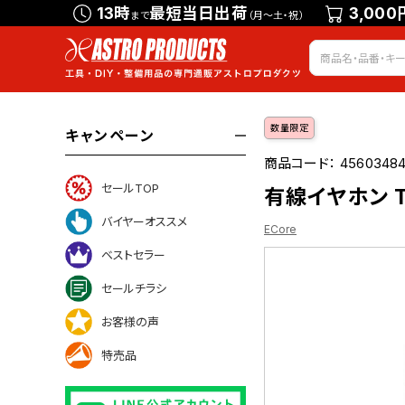
13時
最短当日出荷
3,000
まで
（月～土・祝）
数量限定
キャンペーン
商品コード：
4560348
セールTOP
有線イヤホン T
バイヤーオススメ
ECore
ベストセラー
セールチラシ
いて
お客様の声
特売品