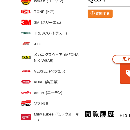
koken (コーケン)
TONE (トネ)
質問する
3M (スリーエム)
TRUSCO (トラスコ)
JTC
メカニクスウェア (MECHA
思
NIX WEAR)
VESSEL (ベッセル)
KURE (呉工業)
amon (エーモン)
ソフト99
閲覧履歴
Milwaukee (ミルウォーキ
HIS
ー)