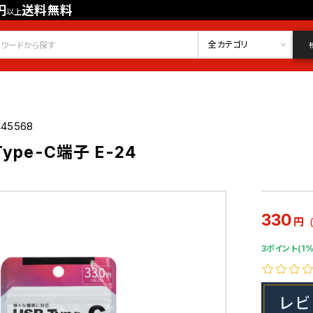
円
送料無料
以上
会員登録
ログイン
お気に入り
全カテゴリ
445568
ype-C端子 E-24
330
円
3ポイント(1%