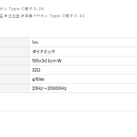
ン Type-C端子 E-24
>
>
品
その他
有線イヤホン Type-C端子 E-24
1ｍ
ダイナミック
105±3ｄｂ/ｍW
32Ω
φ10㎜
20Hz～20000Hz