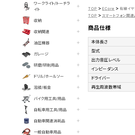
ワークライト/トーチラ
>
>
TOP
ECore
有線イヤホ
イト
>
TOP
スマートフォン関連
収納
商品仕様
収納関連
本体長さ
油圧機器
型式
ガレージ
出力音圧レベル
研磨/研削用品
インピーダンス
ドリル/ホールソー
ドライバー
再生周波数帯域
溶接/板金
バイク用工具/用品
自転車用工具/用品
自動車関連消耗品
一般自動車用品