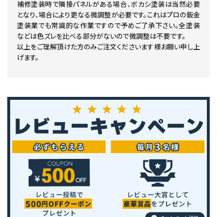
補修塗装時で隣接パネルがある場合、ボカシ塗装は当然必要
3P7 シェルマイカM
3P9 ブラックチェリーマイカ
となり、場合により更なる微調整が必要です。これはプロの鈑金
3Q0 ローズM
塗装業でも常識的な作業ですので予めご了承下さい。全塗装
3Q1 ライトローズマイカM
などは色ズレを比べる部分がないので微調整は不要です。
3Q2 ダークレッドマイカ
以上をご理解頂けた方のみご注文くださいます様お願い申し上
3Q3 ダークレッドマイカM
げます。
3Q4 シェルM
3Q7 ダークレッドマイカ
3Q8 ダークレッドマイカ
3R0 ブラキッシュレッドマイカ
3R1 レッドマイカクリスタルシャイン
3R3 レッドマイカM
3R6 ジンジャーレッドマイカM
3R8 ブリックレッドメタリック
3R9 ボルドーマイカM
3S3 マルーンブラウンMC
3S7 チェリーパールクリスタルシャイン
3T0 ダークレッドマイカメタリック
3T3 センシュアルレッドマイカ 原液カラーベース 原液パールベース 
3T4 モモタロウ
3T6 クリムゾンスパークレッドメタリック
3T7 エモーショナルレッド 原液カラーベース 原液カラークリヤー セ
3T8 レッドマイカメタリック
3T9 クールボルドーガラスフレーク