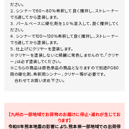
086 ラグジュアリーホワイトパールクリスタルシャインガラスフレーク
ださい。
086 ラグジュアリーホワイトパールクリスタルシャインガラスフレーク
２．シンナーで60～80％希釈して良く攪拌し、ストレーナー
086 ラグジュアリーホワイトパールクリスタルシャインガラスフレーク
でろ過してから塗装します。
089 プラチナホワイトパールマイカ 原液カラーベース 原液パールベ
３. パールベースに硬化剤を１０％混入して、良く攪拌してく
090 プレシャスホワイトP
153 ウォームグレーM
ださい。
155 ダークグレーM
４. シンナーで100～130％希釈して良く攪拌し、ストレーナー
159 グレーM
でろ過してから塗装します。
167 グレーM
５．仕上げにクリヤーを塗装します。
168 グレーM
※クリヤーを塗装しないと綺麗に発色しませんので、「クリヤ
178 シルバーM
ー」は必ず塗装してください。
181 シルバーM
182 ブルーイッシュグレーM
※こちらの商品は原色単品の商品となりますので別途PG80
183 ダークブルーイッシュグレーM
用の硬化剤、希釈用シンナー、クリヤー等が必要です。
187 A ブルーイッシュグレーアージェンタムマイカ
合わせてお買い求め下さい。
189 シルバーオパールM
190 ダークグレー
192 シルバーマイカM
199 シルバーM
1A2 ライトグライジュM
1A3 ミディアムグレーM
【九州の一部地域でお荷物のお届けに停止・遅れが生じてお
1A5 ウォームグレーパールM
ります】
1A6 グレーメタリックオパール
令和8年熊本地震の影響により、熊本県一部地域での出荷停
1A7 ライトグレーパールM