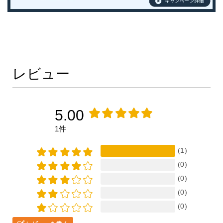
3U2 リッチレッドクリスタルシャインガラスフレーク 原液カラーベー
3U4 スカーレットメタリック
3U5 エモーショナルレッド2 原液カラーベース 原液カラークリヤー 
3U6 アイスピンクメタリック
3U7 コーラルクリスタルシャイン
3U9 エモーショナルレッド3
464 ベージュ
レビュー
490 ディープブラウンM
4E4 グレーイッシュイエロー
4E9 ベージュ
4K1 ライトベージュM
5.00
4K6 レディッシュブラウンM
4L6 ダークグレーイッシュブラウンマイカM
1件
4M5 ライトブラウン
4M7 フランクセンマイカM
4M9 ベージュM
(1)
4N1 グレイッシュブラウンM
(0)
4N2 ダークブラウンマイカ
(0)
4N3 ベージュマイカM
4P2 スパークリングゴールドM
(0)
4P7 ベージュ M
(0)
4Q1 オレンジ
4Q2 ベージュマイカM