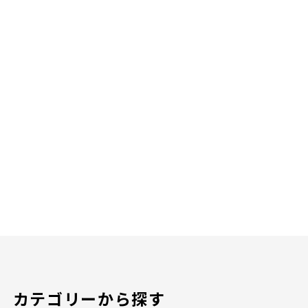
8X2 ネビュラブルーメタリック
8X7 ブルーメタリック
8X8 ダークブルーマイカ（紺碧）
8Y1 ピュアブルーメタリック
8Y3 クリアブルークリスタルシャイン
8Y4 深藍
923 グレーイッシュパープルM
929 ダークローズマイカ
933 パープルMオパール
939 ラベンダー
942 ライトパープルM
943 ダークパープルマイカ
946 ダークパープルマイカM
947 ホワイティッシュラベンダー
948 グレープマイカM
949 ラベンダーマイカM
95U ウルトラシルバーM
9AD パープルM
9AE ライトパープルマイカメタリック
9AF ダークバイオレットマイカM
9AH ディープアメジストマイカM
9AR ジュエリーパープルマイカメタリック
A1L1 シルバー(M)
カテゴリーから探す
A381 ダークレッド(P)