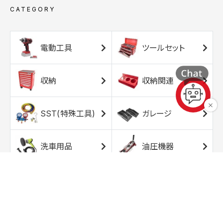
A382 レッド(PM)
CATEGORY
A385 ダークボルドーP
A501 イエロー(P) 原液カラーベース 原液パールベース セット（3
A505 ゴールド
A627 グリーン(PM)
電動工具
ツールセット
A8D7 ブルー(PM)
A8D8 ライトブルー(M)
B50 ブルーマイカM
収納
収納関連
B86 ターコイズブルーマイカメタリック2コート
C5C マスタード
C7P ライトニングレッド
SST(特殊工具)
ガレージ
CBDB01 デミタスブラウン
CBNB02 ニュアンスベージュ
D01 ホワイトメタリック 原液カラーベース 原液パールベース セット
D02 シルバーメタリック
洗車用品
油圧機器
D03 アイスグレーメタリック
D04 ブラックメタリック
D05 プロミネンスレッド
エアコンプレッサ
エアツール
D06 ライトニングイエロー
ー
D07 ディープブルーメタリック
D08 マットストームグレーメタリック
D14 ボルカニックアッシュグレーメタリック
トルクレンチ
ソケット
DAN ブリティッシュグリーン