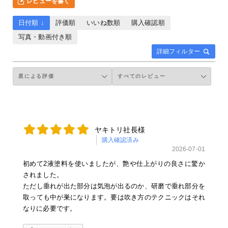
レビューを書く
4Q4 ベージュ
4Q8 ベージュマイカM
4R0 ベージュM
日付順 ↓
評価順
いいね数順
購入確認順
4R1 オレンジM
写真・動画付き順
4R2 ベージュパールクリスタルシャイン 原液カラーベース 原液パー
4R3 ゴールドマイカM
詳細フィルター
4R4 ベージュM
4R7 ダイダイ 原液カラーベース 原液パールベース セット（3コート
4R8 オレンジM
4R9 オレンジM
4S1 グレイッシュブラウンマイカM
4S2 ブロンズマイカM
4S3 ペールオレンジマイカM
4S4 ベージュ
ヤキトリ社長様
4S9 オレンジマイカメタリック
購入確認済み
4T3 ブロンズマイカM
2026-07-01
4T4 カッパーM
初めて2液塗料を使いましたが、艶や仕上がりの良さに驚か
4T7 ディープゴールドパールクリスタルシャイン 原液カラーベース 
されました。
4T8 ベージュM
ただし垂れが出た部分は気泡が出るのか、研磨で垂れ部分を
4T9 カッパーマイカM
4U0 ベージュ
取っても中が巣になります。要は吹き方のテクニックはそれ
4U1 ゴールドパールクリスタルシャイン 原液カラーベース 原液パー
なりに必要です。
4U2 ブラウンマイカメタリック（胡桃）クルミ
4U3 ダークブラウンマイカメタリック