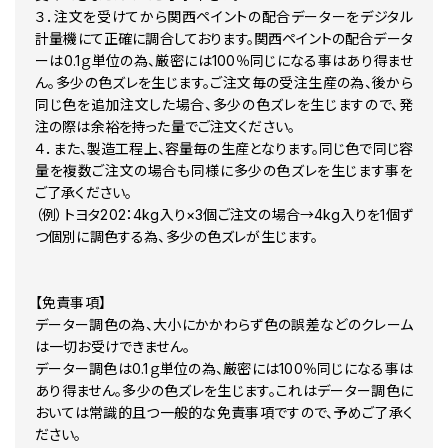
3E6 レッド
３．注文を受けてから関西ペイントの配合データーをデジタル
3H4 レッドマイカ
計量機にて正確に調合しております。関西ペイントの配合データ
3H7 レッド
3J7 スーパーレッドマイカ
ーは0.1ｇ単位の為、厳密には100％同じになる事はあり得ませ
3J7 スーパーレッドマイカ 原液カラーベース 原液パールベース セッ
ん。多少の色ズレを生じます。ご注文毎の受注生産の為、後から
3J8 ワインレッドマイカ
同じ色を追加注文した場合、多少の色ズレを生じますので、発
3K3 レッドマイカ
注の際は余裕を持った量でご注文ください。
3K4 レッドマイカM
４．また、製造工程上、容量毎の生産となります。同じ色で同じ容
3L4 ワインレッドマイカ
量を複数ご注文の場合も同様に多少の色ズレを生じます事を
3M7 レッド
3M8 レッドマイカ
ご了承ください。
3N2 レッドマイカ
（例）トヨタ202：4kg入り×3個ご注文の場合→4kg入りを1個ず
3N3 レッドマイカM
つ個別に調色する為、多少の色ズレが生じます。
3N4 ダークレッドマイカ
3N6 ダークレッドマイカ
3N7 ペールローズM オパール
【免責事項】
3N8 レッドマイカM
3P0 スーパーレッド5
データー調色の為、大小にかかわらず色の誤差などのクレーム
3P0 スーパーレッド5
は一切お受けできません。
3P1 レッドマイカM
データー調色は0.1ｇ単位の為、厳密には100％同じになる事は
3P2 ボルドーマイカ
あり得ません。多少の色ズレを生じます。これはデーター調色に
3P3 ローズメタリックオパール
おいては常識的且つ一般的な免責事項ですので、予めご了承く
3P4 ローズマイカM
ださい。
3P6 ブラキッシュレッドマイカ