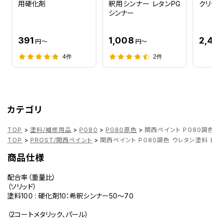
1E9 ダークグレーマイカM
用硬化剤
釈用シンナー レタンPG
クリヤ
1F2 プレミアムシルバーM
シンナー
1F3 プレミアムシルバーP
1F5 グレーマイカM
1F6 ダークグレーマイカM
391
1,008
2,47
円～
円～
1F7 シルバーM
1F8 ミディアムシルバーM
4件
2件
1F9 グレーM
1G2 グレーM
1G3 グレーM
1G4 クォーツグレーパールマイカ 原液カラーベース 原液パールベー
1G6 グレーM
カテゴリ
1G7 シルバーM
1H2 ダークスチールマイカ
TOP
>
塗料/補修用品
>
PG80
>
PG80原色
>
関西ペイント PG80調色 
1H4 アイスチタニウムマイカメタリック
TOP
>
PROST/関西ペイント
>
関西ペイント PG80調色 ウレタン塗料 トヨ
1H5 セメントグレーメタリック
1J1 ジンバックメタリック
商品仕様
1J5 メローシルバーメタリック
1J6 プレシャスシルバー
配合率（重量比）
1K0 メタルストリームメタリック
（ソリッド）
1K3 セレスタイトグレーメタリック
塗料100 : 硬化剤10：希釈シンナー50～70
1K5 プレシャスガレナ
1K6 アッシュグレーメタリック
（2コートメタリック、パール）
1K9 スレートグレーメタリック