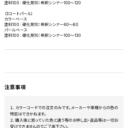
塗料100 : 硬化剤10：希釈シンナー100～120
1L0 シルバーメタリック
1L5 プレシャスメタル
（3コートパール）
1L6 マッシブグレー
カラーベース
1L7 ダークグレー
塗料100 : 硬化剤10：希釈シンナー60～80
1M2 アッシュ
パールベース
1M8 MATTE STEALTH GRAY
塗料100 : 硬化剤10：希釈シンナー100～130
202 ブラック
205 ブラックM
209 ブラックマイカ
210 ブラックマイカカラークリヤー
211 ブラックマイカ
212 ブラック 原液カラーベース 原液カラークリヤー セット（3コート
218 アティチュードブラックマイカ
219 プレシャスブラックパール
220 スパークリングブラックパールクリスタルシャイン
221 ブラッキッシュアゲハガラスフレーク
注意事項
222 バーニングブラッククリスタルシャインガラスフレーク
224 イナズマスパーキングブラックガラスフレーク
225 神威エターナルブラック
309 フリーボンレッド
１．カラーコードでの注文のみです。メーカーや車種からの色の
35U グリーンM
特定はできかねます。
377 ダークワインM
２．購入後に思っていた色と違う等のお申し出・返品等は一切お
3E5 スーパーレッド2
受けできませんのでご了承下さい。