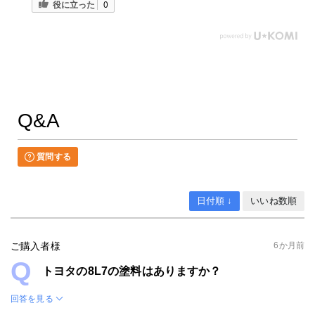
役に立った
0
4U5 ダークブラウンメタリック
4V6 ベージュ
4V7 シトラスオレンジマイカメタリック
4V8 アバンギャルドブロンズメタリック
4V9 クリームベージュ
4W2 オレンジ
4W4 ダークシェリーマイカメタリック
4X1 スティールブロンドメタリック
Q&A
4X3 オレンジパールクリスタルシャイン 原液カラーベース 原液パー
4X4 ビンテージブラウンパールクリスタルシャイン
4X7 グラファイトメタリック
4Y7 プレシャスレオブロンド
質問する
4Y8 オレンジマイカメタリック
532 イエローブロッサム
541 イエロー
日付順 ↓
いいね数順
576 スーパーブライトイエロー
579 イエローパールマイカ 原液カラーベース 原液パールベース セ
580 イエローマイカM
ご購入者様
6か月前
581 ゴールドM
583 シャンパンM
トヨタの8L7の塗料はありますか？
584 イエローマイカM
585 ゴールドM
回答を見る
586 シャンパンM