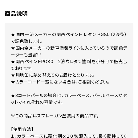
049 ホワイトパールマイカ 原液カラーベース 原液パールベース セ
050 スーパーホワイト4
商品説明
051 ホワイトパールマイカ 原液カラーベース 原液パールベース セッ
055 クリアホワイト
056 ホワイト
★国内一流メーカーの関西ペイント レタン PG80（2液型）
057 ホワイトパールマイカ 原液カラーベース 原液パールベース セ
058 ホワイト
で調色致します。
059 パープリッシュホワイト
★国内全メーカーの新車塗装ラインに入っているので調色デ
062 ホワイトパールクリスタルシャイン 原液カラーベース 原液パー
ーターも豊富！！
064 ホワイトパールクリスタルシャイン 原液カラーベース 原液パー
★関西ペイントPG80 2液ウレタン塗料を小分けで販売し
065 ホワイトパールクリスタルシャイン 原液カラーベース 原液パー
ております。
066 アイボリーパールクリスタルシャイン 原液カラーベース 原液パ
★無地缶に詰め替えてのお届けとなります。
067 バニラホワイト
068 ホワイト
★カラーコード一覧にない場合は、ご相談ください。
069 クールホワイト
070 ホワイトクリスタルシャイン
★3コートパールの場合は、カラーベース、パールベースがセ
070 ホワイトクリスタルシャイン 原液カラーベース 原液パールベー
ットでそれぞれの容量です。
072 シルキーホワイトパールクリスタルシャイン 原液カラーベース 
073 ホワイトパールクリスタルシャイン 原液カラーベース 原液パー
※この商品はスプレーガン塗装用の商品です。
075 クールホワイトパールクリスタルシャイン3P 原液カラーベース
078 クォーツホワイトクリスタルシャイン
082 ライムホワイトパールクリスタルシャイン 原液カラーベース 原
【使用方法】
083 ホワイトノーヴァガラスフレーク 原液カラーベース 原液パール
１．カラーベースに硬化剤を１０％混入して、良く攪拌してく