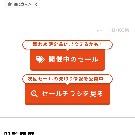
587 シャンパンマイカM
役に立った
0
588 フレッシュグリーンマイカメタリック
591 イエローパールマイカ 原液カラーベース 原液パールベース セ
592 イエロー
593 ゴールドM
594 クリームパールマイカ 原液カラーベース 原液パールベース セ
595 イエローパールマイカ
596 ゴールドM
思わぬ限定品に出会えるかも！
597 ライトイエロー
599 ライトクリーム
5A3 イエロー
開催中のセール
5A4 シルキーゴールドマイカメタリック
5A5 ゴールドマイカM
5A6 イエロー
次回セールの先取り情報を公開中！
5A7 シルキーゴールドマイカM
5A8 サテンゴールドM
セールチラシを見る
5B2 ライトエローマイカメタリック（白光）
5B5 ルミナスイエロー
5B6 エアーイエロー
5B7 アウェイクンイエロー
5B8 スパイシーカーキパールクリスタルシャイン
5C1 ネープルスイエローコントラストレイヤリング 原液カラーベース
5C2 ブラスゴールドメタリック
5C5 マスタード