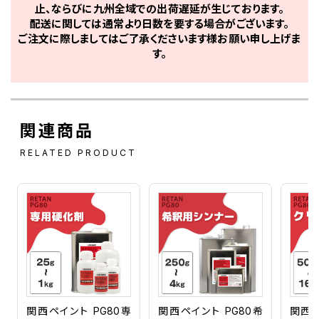
止、ならびに九州全域での出荷遅延が生じております。
1A8 ダークグレーM
配送に関しては通常より日数を要する場合がございます。
1A9 イエローシルバーM
1B6 鸞鳳グロリアスグレーMモリブデン
ご注文に際しましてはご了承くださいます様お願い申し上げま
1B9 シルバーM
す。
1C0 シルバーM
1C1 クリスタルシルバーパールM
1C3 グレーマイカM
1C5 シルバーMグラファイト
1C6 ダークグレイマイカM
関連商品
1C8 シルバーＭ
1C9 シルバーM
RELATED PRODUCT
1D0 シルバーM
1D2 グレーM
1D4 シルバーM
1D5 シルバーマイカM
1D6 シルバーメタリック
1D9 シルバーメタリックグラファイト
1E0 ダークグレーマイカ
1E2 ダークグレーマイカM
1E3 グレーマイカM
1E4 シルバーM
1E7 シルバーマイカM
1E8 グレーマイカM
関西ペイント PG80専
関西ペイント PG80希
関西ペ