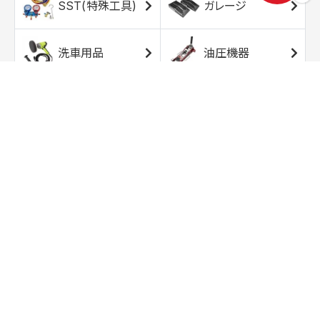
SST(特殊工具)
ガレージ
洗車用品
油圧機器
エアコンプレッサ
エアツール
ー
トルクレンチ
ソケット
ラチェット/スピン
レンチ/スパナ
ナー
バイク用工具/用
オイル交換用品
品
ワークライト/ト
研磨/研削用品
ーチライト