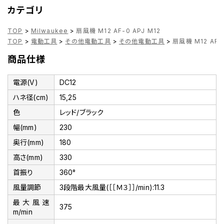
カテゴリ
TOP
>
Milwaukee
>
扇風機 M12 AF-0 APJ M12
TOP
>
電動工具
>
その他電動工具
>
その他電動工具
>
扇風機 M12 AF-0
商品仕様
電源(V)
DC12
ハネ径(cm)
15,25
色
レッド/ブラック
幅(mm)
230
奥行(mm)
180
高さ(mm)
330
首振り
360°
風量調節
3段階最大風量(［［Ｍ３］］/min):11.3
最大風速
375
m/min