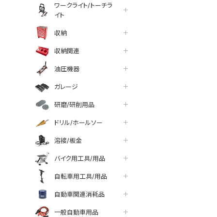
ワークライト/トーチラ
イト
収納
収納関連
油圧機器
ガレージ
研磨/研削用品
ドリル/ホールソー
溶接/板金
バイク用工具/用品
自転車用工具/用品
tter
facebook
line
自動車関連消耗品
一般自動車用品