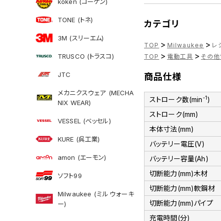
koken (コーケン)
TONE (トネ)
カテゴリ
3M (スリーエム)
>
>
TOP
Milwaukee
レシ
>
>
TRUSCO (トラスコ)
TOP
電動工具
その他
JTC
商品仕様
メカニクスウェア (MECHA
-1
ストローク数(min
)
NIX WEAR)
ストローク(mm)
VESSEL (ベッセル)
本体寸法(mm)
KURE (呉工業)
バッテリー電圧(V)
amon (エーモン)
バッテリー容量(Ah)
切断能力(mm)木材
ソフト99
切断能力(mm)軟鋼材
Milwaukee (ミルウォーキ
切断能力(mm)パイプ
ー)
充電時間(分)