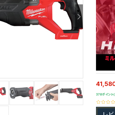
41,58
378ポイント(