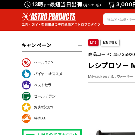
13時
最短当日出荷
3,000
まで
（月～土・祝）
M18
お取り寄せ
キャンペーン
商品コード：
45735920
セールTOP
レシプロソー M1
バイヤーオススメ
Milwaukee / ミルウォーキー
ベストセラー
セールチラシ
お客様の声
特売品