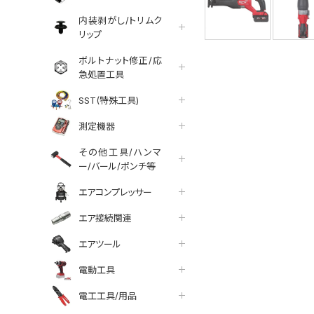
内装剥がし/トリムク
リップ
ボルトナット修正/応
急処置工具
SST(特殊工具)
測定機器
その他工具/ハンマ
ー/バール/ポンチ等
エアコンプレッサー
エア接続関連
エアツール
電動工具
電工工具/用品