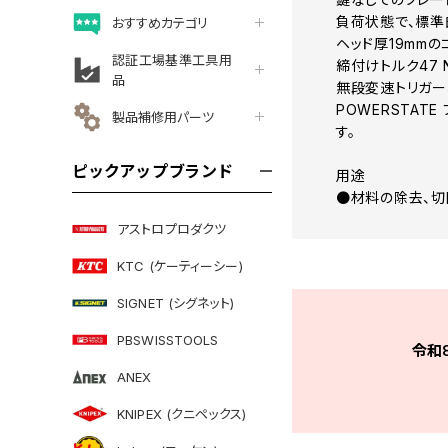
負荷状態で、標準
おすすめカテゴリ
ヘッド厚19mm
認証工場基準工具用
締付けトルク47 
品
無段変速トリガー
POWERSTAT
製品補修用パーツ
す。
ピックアップブランド
用途
●材料の除去、切
アストロプロダクツ
KTC (ケーティーシー)
SIGNET (シグネット)
PBSWISSTOOLS
令和
ANEX
KNIPEX (クニペックス)