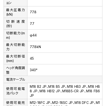
ョン
最大圧着力
77.8
(kN)
切断速度
7.7
(秒)
切断能力(m
φ44
m)
最大切断能
77.8kN
力
最大切断径
45
(mm)
ヘッド角度調
340°
整
電流ケーブル
M18 B2 JP、M18 B5 JP、M18 HB3 JP、M18 HB
使用可能電
8 JP、M18 HB12 JP、M18B5-CR JP、M18 FB6
池パック
JP
使用可能充
M12-18FC JP、M12-18SC JP、M18 DFC JP、M1