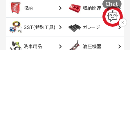
収納
収納関連
SST(特殊工具)
ガレージ
洗車用品
油圧機器
エアコンプレッサ
エアツール
ー
トルクレンチ
ソケット
ラチェット/スピン
レンチ/スパナ
ナー
バイク用工具/用
オイル交換用品
品