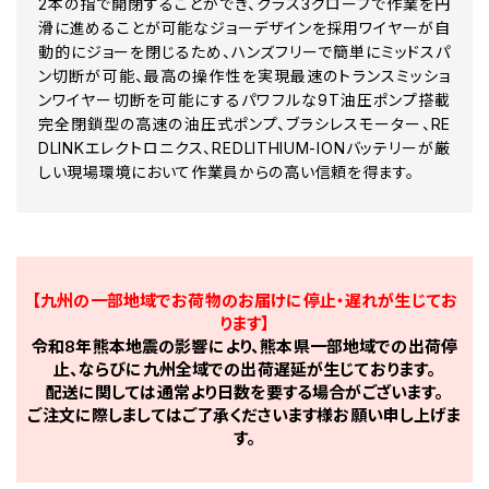
2本の指で開閉することができ、クラス3グローブで作業を円
滑に進めることが可能なジョーデザインを採用ワイヤーが自
動的にジョーを閉じるため、ハンズフリーで簡単にミッドスパ
ン切断が可能、最高の操作性を実現最速のトランスミッショ
ンワイヤー切断を可能にするパワフルな9T油圧ポンプ搭載
完全閉鎖型の高速の油圧式ポンプ、ブラシレスモーター、RE
DLINKエレクトロニクス、REDLITHIUM-IONバッテリーが厳
しい現場環境において作業員からの高い信頼を得ます。
【九州の一部地域でお荷物のお届けに停止・遅れが生じてお
ります】
令和8年熊本地震の影響により、熊本県一部地域での出荷停
止、ならびに九州全域での出荷遅延が生じております。
配送に関しては通常より日数を要する場合がございます。
ご注文に際しましてはご了承くださいます様お願い申し上げま
す。