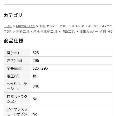
カテゴリ
TOP
>
Milwaukee
>
油圧カッター M18 HCC45-0C JP M18 44mm
TOP
>
電動工具
>
その他電動工具
>
切断工具
>
油圧カッター M18 HCC4
商品仕様
幅(mm)
525
高さ(mm)
295
全長(mm)
525×295
電圧(V)
18
ヘッドローテ
340
ーション
自動リトラク
No
ション
ワイヤレスリ
モートオプシ
No