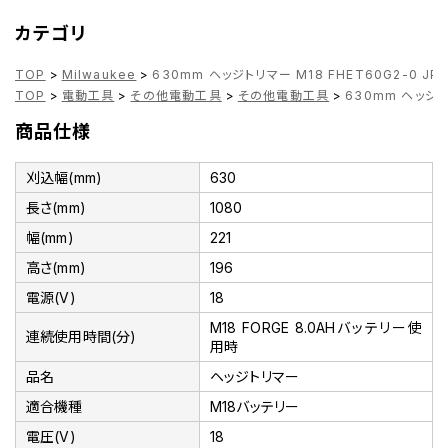
カテゴリ
TOP
>
Milwaukee
>
630mm ヘッジトリマー M18 FHET60G2-0 JP M
TOP
>
電動工具
>
その他電動工具
>
その他電動工具
>
630mm ヘッジトリ
商品仕様
刈込幅(mm)
630
長さ(mm)
1080
幅(mm)
221
高さ(mm)
196
電源(V)
18
M18 FORGE 8.0AHバッテリー使
連続使用時間(分)
用時
品名
ヘッジトリマー
適合機種
M18バッテリー
電圧(V)
18