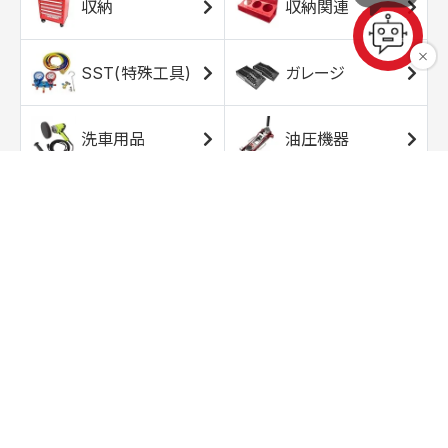
収納
収納関連
SST(特殊工具)
ガレージ
洗車用品
油圧機器
エアコンプレッサ
エアツール
ー
トルクレンチ
ソケット
ラチェット/スピン
レンチ/スパナ
ナー
バイク用工具/用
オイル交換用品
品