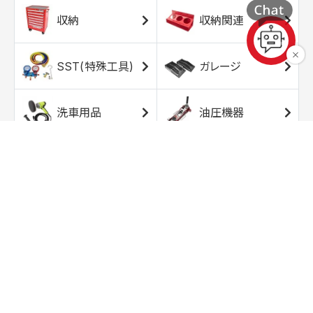
収納
収納関連
SST(特殊工具)
ガレージ
洗車用品
油圧機器
エアコンプレッサ
エアツール
ー
トルクレンチ
ソケット
ラチェット/スピン
レンチ/スパナ
ナー
バイク用工具/用
オイル交換用品
品