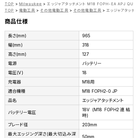
TOP
>
Milwaukee
>
エッジャアタッチメント M18 FOPH-EA APJ QUIK
TOP
>
電動工具
>
その他電動工具
>
その他電動工具
>
エッジャアタッチメント
商品仕様
長さ(mm)
965
幅(mm)
318
高さ(mm)
127
電源
バッテリー
電圧(V)
18
充電器
M18用
適合機種
M18 FOPH2-0 JP
品名
エッジャアタッチメント
18V (M18 FOPH2連結
バッテリー電圧
時)
ブレード径
203mm
最大エッジング深さ(最大切込み深
50mm